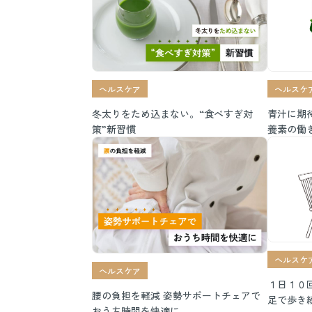
ヘルスケア
ヘルスケ
冬太りをため込まない。“食べすぎ対
青汁に期
策”新習慣
養素の働
ヘルスケ
ヘルスケア
１日１０
腰の負担を軽減 姿勢サポートチェアで
足で歩き
おうち時間を快適に