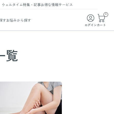
ウェルタイム
特集・記事
お得な情報
サービス
ウェルタイム
今月の特集
オンライン特典
お得な商品・お試し商品
0
探す
お悩みから探す
ビューティータイム
WELMAG
メンバーシッププログラム
WEB限定/期間限定キャンペーン
ログイン
カート
ヘルスケアタイム
LINEお友達登録
まとめ買い商品
ソア
フィットネスタイム
よくあるご質問
 オードトワレ
一覧
ライフスタイルタイム
お問い合わせ
ご利用ガイド
トコラーゲン