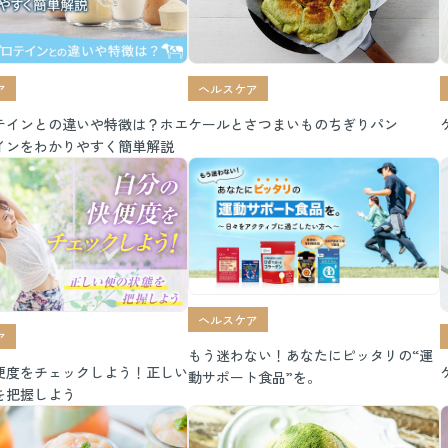
ア
ヘルスケア
テインとの違いや特徴は？ホエ
ケールとさつまいものちぎりパン
インをわかりやすく簡単解説
ヘルスケア
ア
もう迷わない！あなたにピッタリの“運
便度をチェックしよう！正しい
動サポート食品”を。
を把握しよう