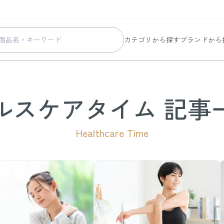
カテゴリから探す
ブランドから
スキンケア
コラリッチ
メイク
コラリッチ
ボディ&ヘアケア
コラリッチ
ルスケアタイム 記事
ヘルスケア
BIONIA
Healthcare Time
美容・健康グッズ
ひざサポー
暮らしの雑貨
ケール青汁
すべての商品