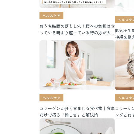
ヘルスケア
ヘルスケ
おうち時間の落とし穴！腰への負担は立
低気圧で
っている時より座っている時の方が大き
神経を整
い？！負担をかけない正しい座り方と改
善策
ヘルスケア
ヘルスケ
コラーゲンが多く含まれる食べ物｜食事
コラーゲ
だけで摂る「難しさ」と解決策
ングとお