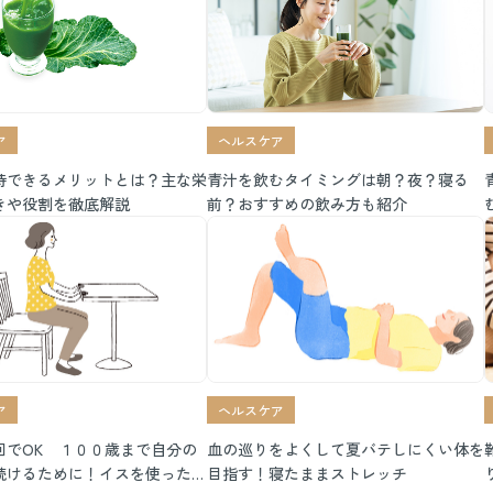
ア
ヘルスケア
待できるメリットとは？主な栄
青汁を飲むタイミングは朝？夜？寝る
きや役割を徹底解説
前？おすすめの飲み方も紹介
ア
ヘルスケア
回でOK １００歳まで自分の
血の巡りをよくして夏バテしにくい体を
続けるために！イスを使った簡
目指す！寝たままストレッチ