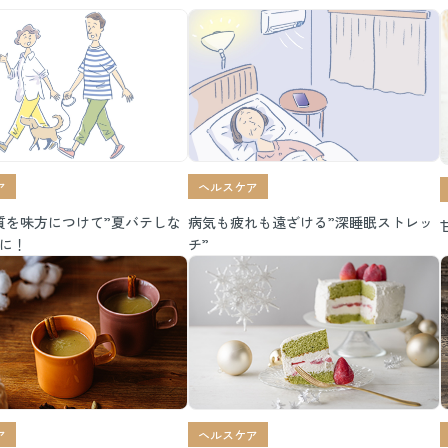
レ
ア
ヘルスケア
質を味方につけて”夏バテしな
病気も疲れも遠ざける”深睡眠ストレッ
ダに！
チ”
ア
ヘルスケア