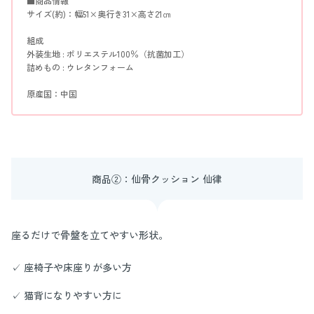
■商品情報
サイズ(約)：幅51×奥行き31×高さ21㎝
組成
外装生地 : ポリエステル100％（抗菌加工）
詰めもの : ウレタンフォーム
原産国：中国
商品②：仙骨クッション 仙律
座るだけで骨盤を立てやすい形状。
✓ 座椅子や床座りが多い方
✓ 猫背になりやすい方に