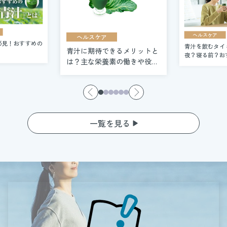
ヘルスケア
ヘルスケア
きるメリットと
青汁のデメリッ
青汁を飲むタイミングは朝？
素の働きや役割を
解説。飲む前に
夜？寝る前？おすすめの飲み
き点とは
方も紹介
一覧を見る