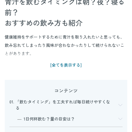
青汁を飲むタイミングは朝？夜？寝る
前？
おすすめの飲み方も紹介
健康維持をサポートするために青汁を取り入れたいと思っても、
飲み忘れてしまったり風味が合わなかったりして続けられないこ
とがあります。
[全てを表示する]
青汁を無理なく習慣化する鍵は、自分のライフスタイルに合った
「飲むタイミング」を決めることと、「おいしくアレンジ」する
ことです。青汁は健康食品であるため、いつでも好きなときに飲
コンテンツ
めますが、栄養補給やダイエットなどの目的ごとに適したタイミ
01. 「飲むタイミング」を工夫すれば毎日続けやすくな
ングで摂れば、より青汁を役立てることができるでしょう。継続
る
習慣のために知っておきたい飲み方のコツを詳しく紹介します。
1日何杯飲む？量の目安は？