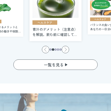
ヘルスケア
ヘルスケア
バランスの良い
きるメリットと
青汁のデメリット（注意点）
あなたの一日分
素の働きや役割を
ック！
を解説。飲む前に確認してお
くべき点とは
一覧を見る