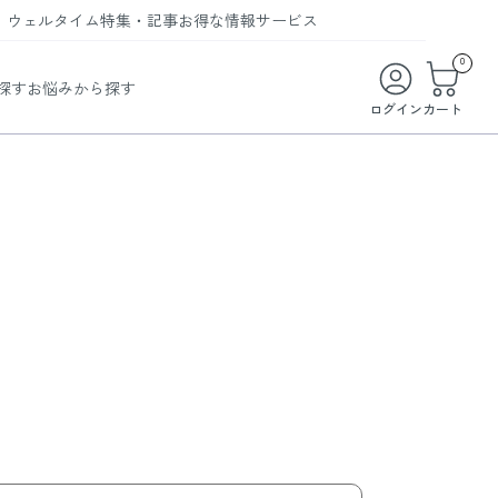
ウェルタイム
特集・記事
お得な情報
サービス
ウェルタイム
今月の特集
オンライン特典
お得な商品・お試し商品
0
探す
お悩みから探す
ビューティータイム
WELMAG
メンバーシッププログラム
WEB限定/期間限定キャンペーン
ログイン
カート
ヘルスケアタイム
LINEお友達登録
まとめ買い商品
ソア
フィットネスタイム
よくあるご質問
 オードトワレ
ライフスタイルタイム
お問い合わせ
ご利用ガイド
トコラーゲン