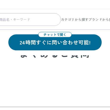
カテゴリから探す
ブランドから
スキンケア
コラリッチ
メイク
コラリッチ
24時間すぐに問い合わせ可能!
ボディ&ヘアケア
コラリッチ
よくあるご質問
ヘルスケア
BIONIA
美容・健康グッズ
ひざサポー
暮らしの雑貨
ケール青汁
すべての商品