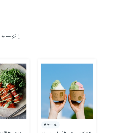
チャージ！
#ケール
#ケール