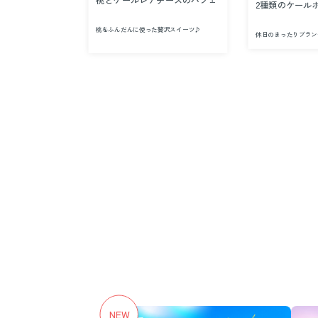
ール・ラズベリ
桃とケールレアチーズのパフェ
2種類のケールホ
さっぱりケールジェラ
桃をふんだんに使った贅沢スイーツ♪
休日のまったりブラ