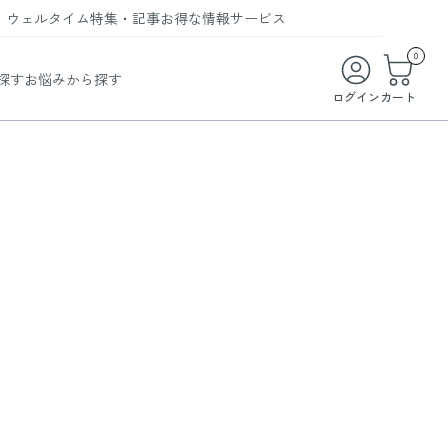
ウェルタイム
特集・記事
お得な情報
サービス
ウェルタイム
今月の特集
オンライン特典
お得な商品・お試し商品
0
探す
お悩みから探す
ビューティータイム
WELMAG
メンバーシッププログラム
WEB限定/期間限定キャンペーン
ログイン
カート
ヘルスケアタイム
LINEお友達登録
まとめ買い商品
ソア
フィットネスタイム
よくあるご質問
 オードトワレ
ライフスタイルタイム
お問い合わせ
ご利用ガイド
トコラーゲン