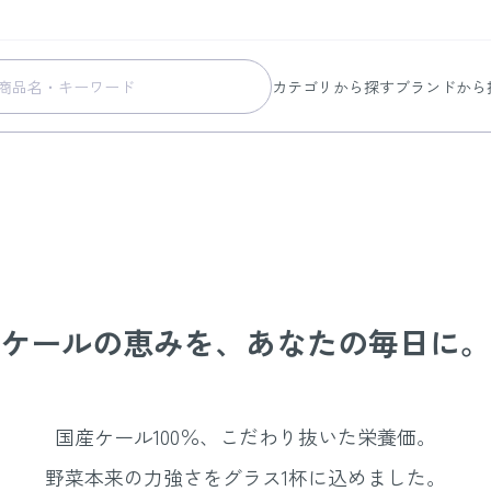
カテゴリから探す
ブランドから
スキンケア
コラリッチ
メイク
コラリッチ
ボディ&ヘアケア
コラリッチ
ケール青汁
ヘルスケア
BIONIA
美容・健康グッズ
ひざサポー
暮らしの雑貨
ケール青汁
ケールの恵みを、
あなたの毎日に。
すべての商品
国産ケール100％、こだわり抜いた栄養価。
野菜本来の力強さをグラス1杯に込めました。