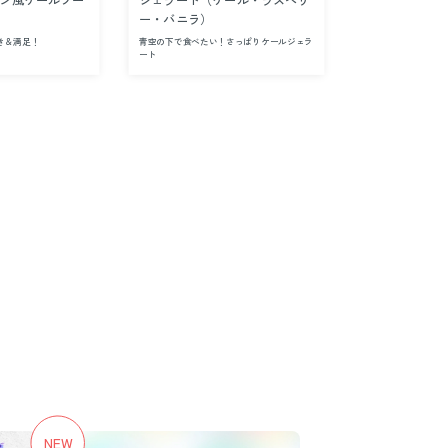
ン風ケールソー
ジェラート（ケール・ラズベリ
桃とケールレ
ー・バニラ）
き＆満足！
青空の下で食べたい！さっぱりケールジェラ
桃をふんだんに使っ
ート