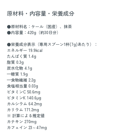
原材料・内容量・栄養成分
●原材料名：ケール（国産）、抹茶
●内容量：420g（約30日分）
●栄養成分表示（専用スプーン1杯(7g)あたり）：
エネルギー 19.9kcal
たんぱく質 1.4g
脂質 0.3g
炭水化物 4.1g
—糖質 1.9g
—食物繊維 2.2g
食塩相当量 0.03g
ビタミンC 50.6mg
ビタミンK 140.6μg
カルシウム 64.2mg
カリウム 171.2mg
※ 計算による推定値
カテキン 270mg
カフェイン 23～47mg