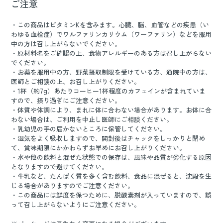
ご注意
・この商品はビタミンKを含みます。心臓、脳、血管などの疾患（い
わゆる血栓症）でワルファリンカリウム（ワーファリン）などを服用
中の方は召し上がらないでください。
・原材料名をご確認の上、食物アレルギーのある方は召し上がらない
でください。
・お薬を服用中の方、野菜摂取制限を受けている方、通院中の方は、
医師とご相談の上、お召し上がりください。
・1杯（約7g）あたりコーヒー1杯程度のカフェインが含まれていま
すので、摂り過ぎにご注意ください。
・体質や体調により、まれに体に合わない場合があります。お体に合
わない場合は、ご利用を中止し医師にご相談ください。
・乳幼児の手の届かないところに保管してください。
・湿気をよく吸収しますので、開封後はチャックをしっかりと閉め
て、賞味期限にかかわらずお早めにお召し上がりください。
・水や他の飲料と混ぜた状態での保存は、風味や品質が劣化する原因
となりますので避けてください。
・牛乳など、たんぱく質を多く含む飲料、食品に混ぜると、沈殿を生
じる場合がありますのでご注意ください。
・この商品には鮮度を保つために、脱酸素剤が入っていますので、誤
って召し上がらないようにご注意ください。