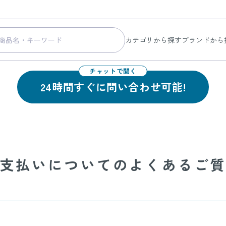
カテゴリから探す
ブランドから
スキンケア
コラリッチ
よくあるご質問
メイク
コラリッチ
24時間すぐに問い合わせ可能!
ボディ&ヘアケア
コラリッチ
ヘルスケア
BIONIA
美容・健康グッズ
ひざサポー
暮らしの雑貨
ケール青汁
支払いについてのよくあるご
すべての商品