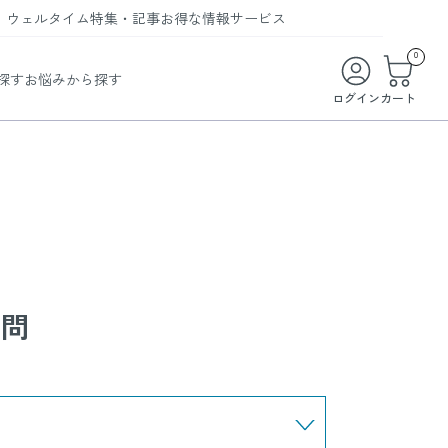
ウェルタイム
特集・記事
お得な情報
サービス
ウェルタイム
今月の特集
オンライン特典
お得な商品・お試し商品
0
探す
お悩みから探す
ビューティータイム
WELMAG
メンバーシッププログラム
WEB限定/期間限定キャンペーン
ログイン
カート
ヘルスケアタイム
LINEお友達登録
まとめ買い商品
ソア
フィットネスタイム
よくあるご質問
 オードトワレ
ライフスタイルタイム
お問い合わせ
ご利用ガイド
トコラーゲン
質問