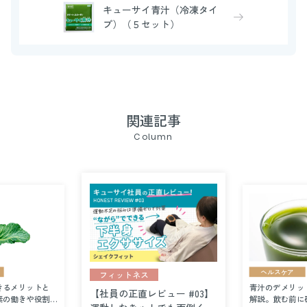
キューサイ青汁（冷凍タイ
プ）（５セット）
関連記事
Column
ヘルスケア
フィットネス
きるメリットと
青汁のデメリッ
【社員の正直レビュー #03】
素の働きや役割を
解説。飲む前に