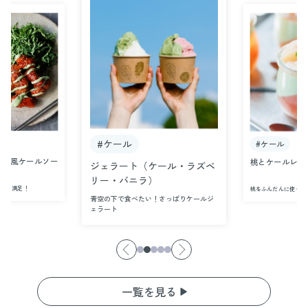
#ケール
#ケール
キン風ケールソー
桃とケールレア
ジェラート（ケール・ラズベ
リー・バニラ）
つき＆満足！
桃をふんだんに使った
青空の下で食べたい！さっぱりケールジ
ェラート
一覧を見る