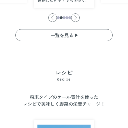
運動しなきゃ！でも面倒くさ
き点とは
い…そんな私を変えた楽に“な
がら”でできる「下半身エク
ササイズ」
一覧を見る
レシピ
Recipe
粉末タイプのケール青汁を使った
レシピで美味しく野菜の栄養チャージ！