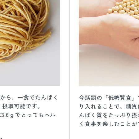
から、一食でたんぱく
今話題の「低糖質食」
.7ｇ摂取可能です。
り入れることで、糖質
は3.6ｇでとってもヘル
んぱく質をたっぷり摂
く食事を楽しむことが