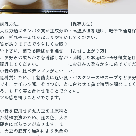
調理方法】
【保存方法】
大豆力麺はタンパク質が主成分の
・高温多湿を避け、暗所で通常
め、折れや千切れが起こりやすい
してください。
質がありますのでやさしくお取り
い下さい。茹でる際はかき混ぜ
【お召し上がり方】
、お好みの柔らかさを確認しなが
・沸騰したお湯に3〜5分程度を
調理してください。
にお好みの柔らかさに茹でてく
小麦の麺に比べデンプンがない
い。
低糖質）ため、十割蕎麦に近い食
・パスタソースやスープなどお
です。オイルや卵、そばつゆ、と
に合わせて茹で時間を調節して
ろ、もずく等と合わせることでツ
さい。
ツル感を補うことができます。
小麦を使用せず丸大豆を主原料と
た特殊製法のため、麺の色、太さ
硬さにばらつきがあります。ま
、大豆の胚芽や加熱により黒色の