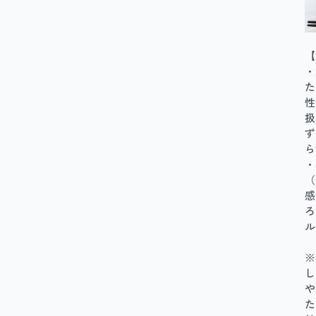
【
・
た
性
扱
ず
ら
・
（
感
ろ
ル
※
し
や
た