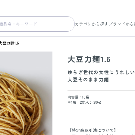
カテゴリから探す
ブランドから
スキンケア
コラリッチ
大豆力麺1.6
メイク
コラリッチ
大豆力麺1.6
ボディ&ヘアケア
コラリッチ
ヘルスケア
BIONIA
ゆらぎ世代の女性にうれし
美容・健康グッズ
ひざサポー
大豆そのまま力麺
暮らしの雑貨
ケール青汁
内容量：10袋
すべての商品
＊1袋 2食入り(80g)
【特定商取引法について】