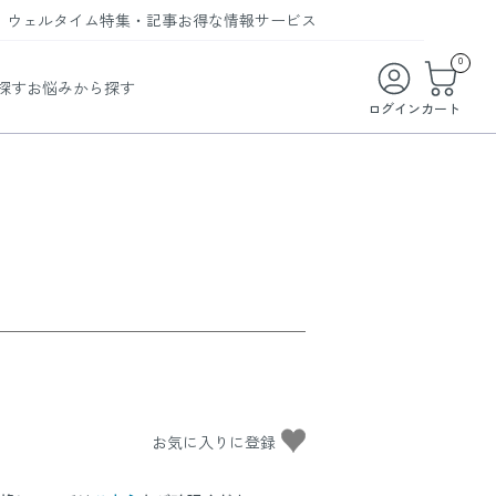
ウェルタイム
特集・記事
お得な情報
サービス
ウェルタイム
今月の特集
オンライン特典
お得な商品・お試し商品
0
探す
お悩みから探す
ビューティータイム
WELMAG
メンバーシッププログラム
WEB限定/期間限定キャンペーン
ログイン
カート
ヘルスケアタイム
LINEお友達登録
まとめ買い商品
ソア
フィットネスタイム
よくあるご質問
 オードトワレ
ライフスタイルタイム
お問い合わせ
ご利用ガイド
い
トコラーゲン