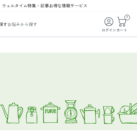
ウェルタイム
特集・記事
お得な情報
サービス
ウェルタイム
今月の特集
オンライン特典
お得な商品・お試し商品
0
探す
お悩みから探す
ビューティータイム
WELMAG
メンバーシッププログラム
WEB限定/期間限定キャンペーン
ログイン
カート
ヘルスケアタイム
LINEお友達登録
まとめ買い商品
ソア
フィットネスタイム
よくあるご質問
 オードトワレ
ライフスタイルタイム
お問い合わせ
ご利用ガイド
トコラーゲン