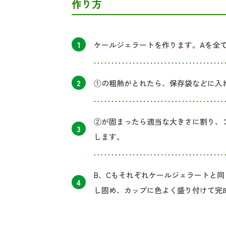
作り方
1
ケールジェラートを作ります。Aを全
2
①の粗熱がとれたら、保存袋などに入
②が固まったら適当な大きさに割り、
3
します。
B、Cもそれぞれケールジェラートと
4
し固め、カップに色よく盛り付けて完