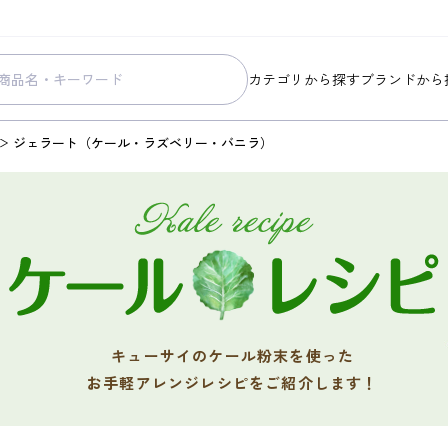
カテゴリから探す
ブランドから
スキンケア
コラリッチ
ジェラート（ケール・ラズベリー・バニラ）
メイク
コラリッチ
ボディ&ヘアケア
コラリッチ
ヘルスケア
BIONIA
美容・健康グッズ
ひざサポー
暮らしの雑貨
ケール青汁
すべての商品
キューサイのケール粉末を使った
お手軽アレンジレシピをご紹介します！