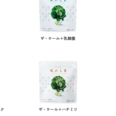
ザ・ケール＋
乳酸菌
ック
ザ・ケール＋
ハチミツ