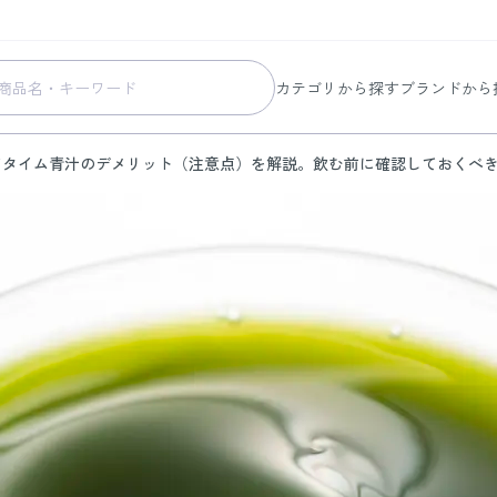
カテゴリから探す
ブランドから
スキンケア
コラリッチ
アタイム
青汁のデメリット（注意点）を解説。飲む前に確認しておくべ
メイク
コラリッチ
ボディ&ヘアケア
コラリッチ
ヘルスケア
BIONIA
美容・健康グッズ
ひざサポー
暮らしの雑貨
ケール青汁
すべての商品