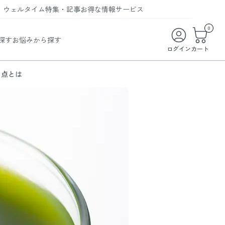
ウェルタイム
特集・記事
お得な情報
サービス
ウェルタイム
今月の特集
オンライン特典
お得な商品・お試し商品
0
探す
お悩みから探す
ビューティータイム
WELMAG
メンバーシッププログラム
WEB限定/期間限定キャンペーン
ログイン
カート
ヘルスケアタイム
LINEお友達登録
まとめ買い商品
き点とは
ソア
フィットネスタイム
よくあるご質問
 オードトワレ
ライフスタイルタイム
お問い合わせ
ご利用ガイド
トコラーゲン