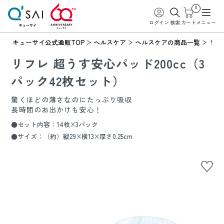
0
ログイン
検索
カート
メニュー
キューサイ公式通販TOP
ヘルスケア
ヘルスケアの商品一覧
リフ
リフレ 超うす安心パッド200cc（3
パック42枚セット）
驚くほどの薄さなのにたっぷり吸収
長時間のお出かけも安心！
●セット内容：14枚×3パック
●サイズ：（約）縦29×横13×厚さ0.25cm