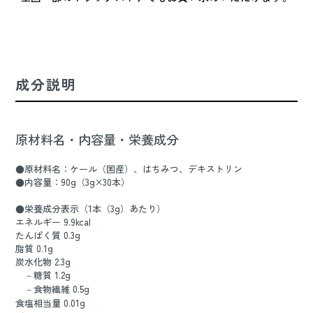
成分説明
原材料名・内容量・栄養成分
●原材料名：ケール（国産）、はちみつ、デキストリン
●内容量：90g（3g×30本）
●栄養成分表示（1本（3g）あたり）
エネルギー 9.9kcal
たんぱく質 0.3g
脂質 0.1g
炭水化物 2.3g
－糖質 1.2g
－食物繊維 0.5g
食塩相当量 0.01g