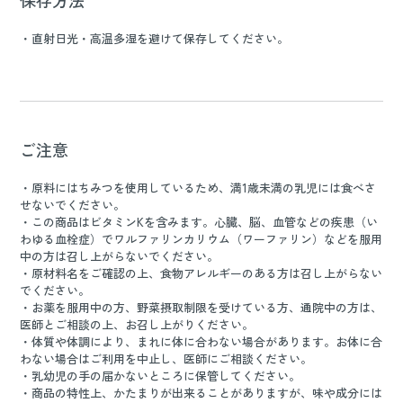
保存方法
・直射日光・高温多湿を避けて保存してください。
ご注意
・原料にはちみつを使用しているため、満1歳未満の乳児には食べさ
せないでください。
・この商品はビタミンKを含みます。心臓、脳、血管などの疾患（い
わゆる血栓症）でワルファリンカリウム（ワーファリン）などを服用
中の方は召し上がらないでください。
・原材料名をご確認の上、食物アレルギーのある方は召し上がらない
でください。
・お薬を服用中の方、野菜摂取制限を受けている方、通院中の方は、
医師とご相談の上、お召し上がりください。
・体質や体調により、まれに体に合わない場合があります。お体に合
わない場合はご利用を中止し、医師にご相談ください。
・乳幼児の手の届かないところに保管してください。
・商品の特性上、かたまりが出来ることがありますが、味や成分には