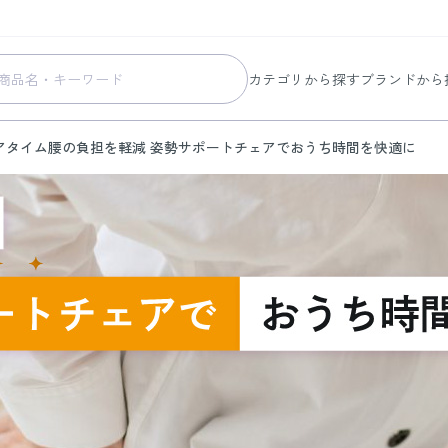
カテゴリから探す
ブランドから
スキンケア
コラリッチ
アタイム
腰の負担を軽減 姿勢サポートチェアでおうち時間を快適に
メイク
コラリッチ
ボディ&ヘアケア
コラリッチ
ヘルスケア
BIONIA
美容・健康グッズ
ひざサポー
暮らしの雑貨
ケール青汁
すべての商品
秋のからだを腰の負