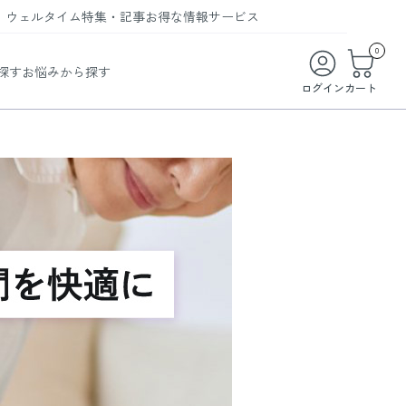
ウェルタイム
特集・記事
お得な情報
サービス
ウェルタイム
今月の特集
オンライン特典
お得な商品・お試し商品
0
探す
お悩みから探す
ビューティータイム
WELMAG
メンバーシッププログラム
WEB限定/期間限定キャンペーン
ログイン
カート
ヘルスケアタイム
LINEお友達登録
まとめ買い商品
ソア
フィットネスタイム
よくあるご質問
 オードトワレ
ライフスタイルタイム
お問い合わせ
ご利用ガイド
トコラーゲン
担を軽減 姿勢サポートチェアでおうち時