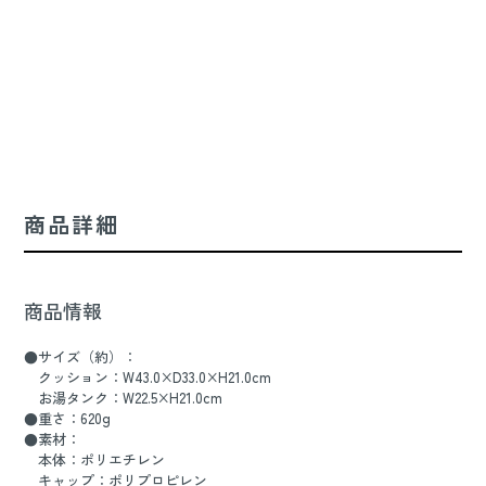
商品詳細
商品情報
●サイズ（約）：
クッション：W43.0×D33.0×H21.0cm
お湯タンク：W22.5×H21.0cm
●重さ：620g
●素材：
本体：ポリエチレン
キャップ：ポリプロピレン