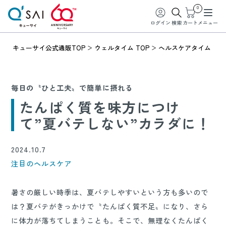
0
ログイン
検索
カート
メニュー
キューサイ公式通販TOP
ウェルタイム TOP
ヘルスケアタイム
毎日の〝ひと工夫〟で簡単に摂れる
たんぱく質を味方につけ
て”夏バテしない”カラダに！
2024.10.7
注目のヘルスケア
暑さの厳しい時季は、夏バテしやすいという方も多いので
は？夏バテがきっかけで〝たんぱく質不足〟になり、さら
に体力が落ちてしまうことも。そこで、無理なくたんぱく