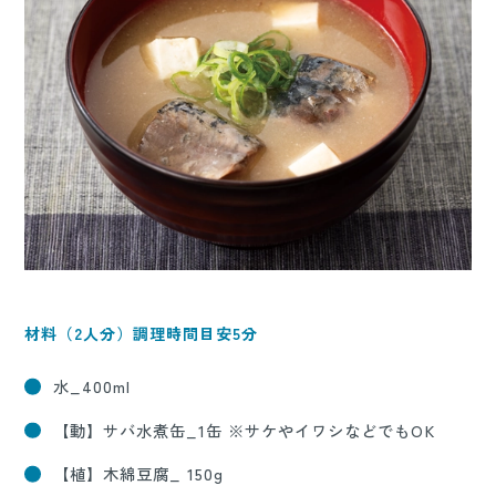
材料（2人分）調理時間目安5分
水_400ml
【動】サバ水煮缶_1缶 ※サケやイワシなどでもOK
【植】木綿豆腐_ 150g