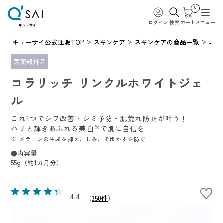
0
ログイン
検索
カート
メニュー
キューサイ公式通販TOP
スキンケア
スキンケアの商品一覧
コラ
医薬部外品
コラリッチ リンクルホワイトジェ
ル
これ1つでシワ改善・シミ予防・肌荒れ防止が叶う！
※
ハリと輝きあふれる美白
で肌に自信を
※ メラニンの生成を抑え、しみ、そばかすを防ぐ
●内容量
55g（約1カ月分）
4.4
（
350件
）