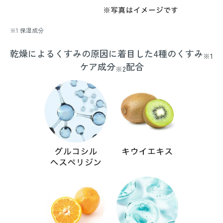
※1 保湿成分
乾燥によるくすみの原因に着目した4種のくすみ
※1
ケア成分
配合
※2