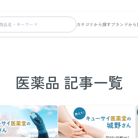
カテゴリから探す
ブランドから
スキンケア
コラリッチ
メイク
コラリッチ
ボディ&ヘアケア
コラリッチ
ヘルスケア
BIONIA
医薬品 記事一覧
美容・健康グッズ
ひざサポー
暮らしの雑貨
ケール青汁
すべての商品