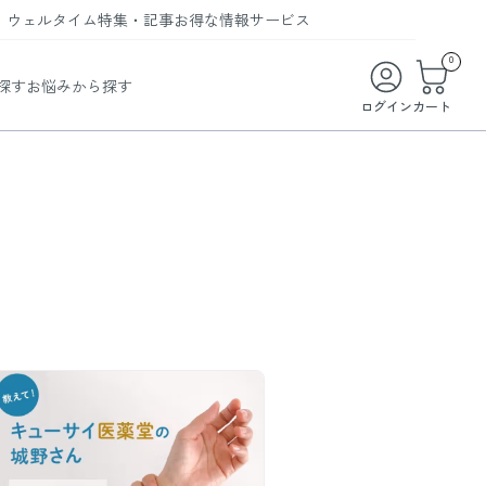
ウェルタイム
特集・記事
お得な情報
サービス
ウェルタイム
今月の特集
オンライン特典
お得な商品・お試し商品
0
探す
お悩みから探す
ビューティータイム
WELMAG
メンバーシッププログラム
WEB限定/期間限定キャンペーン
ログイン
カート
ヘルスケアタイム
LINEお友達登録
まとめ買い商品
ソア
フィットネスタイム
よくあるご質問
 オードトワレ
ライフスタイルタイム
お問い合わせ
ご利用ガイド
トコラーゲン