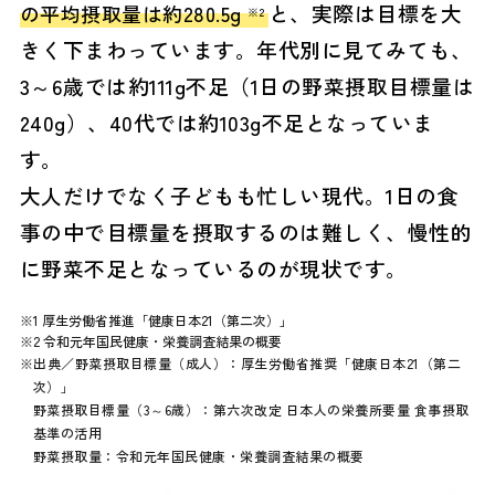
と、実際は目標を大
の平均摂取量は約280.5g
※2
きく下まわっています。年代別に見てみても、
3～6歳では約111g不足（1日の野菜摂取目標量は
240g）、40代では約103g不足となっていま
す。
大人だけでなく子どもも忙しい現代。1日の食
事の中で目標量を摂取するのは難しく、慢性的
に野菜不足となっているのが現状です。
※1 厚生労働省推進「健康日本21（第二次）」
※2 令和元年国民健康・栄養調査結果の概要
※出典／野菜摂取目標量（成人）：厚生労働省推奨「健康日本21（第二
次）」
野菜摂取目標量（3～6歳）：第六次改定 日本人の栄養所要量 食事摂取
基準の活用
野菜摂取量：令和元年国民健康・栄養調査結果の概要