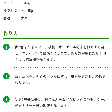
いくら・・・40g
桜でんぶ・・・15g
醤油・・・少々
作り方
1
卵2個をときほぐし、砂糖、水、ケール粉末を加えよく混
ぜ、フライパンで薄焼きにします。あら熱が取れたら千切
りにし錦糸卵を作ります。
2
炊いた米を大きめのボウルに移し、寿司酢を混ぜ、酢飯を
作ります。
3
②を3等分に分け、桜でんぶを混ぜたピンクの酢飯、ケール
粉末を混ぜた緑の酢飯を作ります。