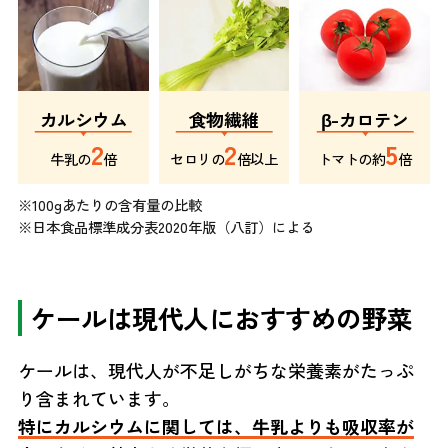
カルシウム
食物繊維
β-カロテン
2
2
5
牛乳の
倍
セロリの
倍以上
トマトの約
倍
※100gあたりの含有量の比較
※日本食品標準成分表2020年版（八訂）による
ケールは現代人におすすめの野菜
ケールは、現代人が不足しがちな栄養素がたっぷ
り含まれています。
特にカルシウムに関しては、牛乳よりも吸収率が