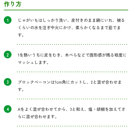
作り方
1
じゃがいもはしっかり洗い、皮付きのまま鍋にいれ、被る
くらいの水を注ぎ中火にかけ、柔らかくなるまで茹でま
す。
2
1を熱いうちに皮をむき、木べらなどで固形感が残る程度に
マッシュします。
3
ブロックベーコンは1cm角にカットし、2と混ぜ合わせま
す。
4
Aをよく混ぜ合わせてから、3と和え、塩・胡椒を加えてさ
らに混ぜ合わせます。