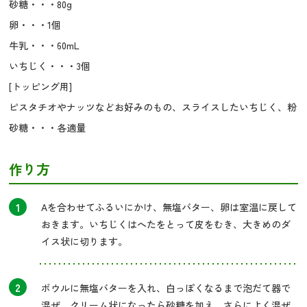
砂糖・・・80g
卵・・・1個
牛乳・・・60mL
いちじく・・・3個
[トッピング用]
ピスタチオやナッツなどお好みのもの、スライスしたいちじく、粉
砂糖・・・各適量
作り方
1
Aを合わせてふるいにかけ、無塩バター、卵は室温に戻して
おきます。いちじくはへたをとって皮をむき、大きめのダ
イス状に切ります。
2
ボウルに無塩バターを入れ、白っぽくなるまで泡だて器で
混ぜ、クリーム状になったら砂糖を加え、さらによく混ぜ