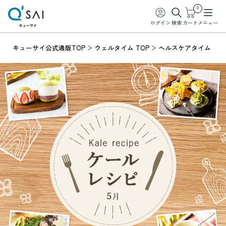
0
ログイン
検索
カート
メニュー
キューサイ公式通販TOP
ウェルタイム TOP
ヘルスケアタイム
ケ