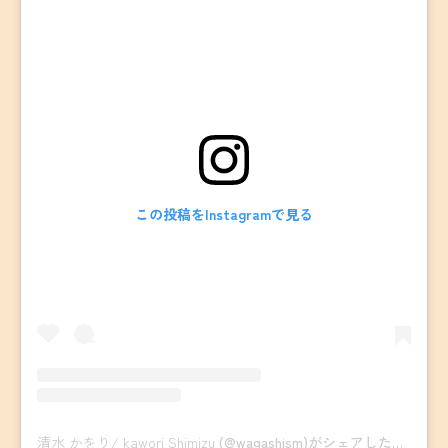
この投稿をInstagramで見る
清水 かをり/ kawori Shimizu
(@wagashism)がシェアした投稿 -
2