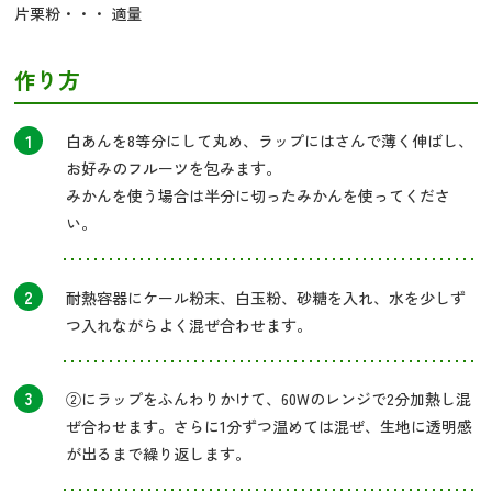
片栗粉・・・ 適量
作り方
1
白あんを8等分にして丸め、ラップにはさんで薄く伸ばし、
お好みのフルーツを包みます。
みかんを使う場合は半分に切ったみかんを使ってくださ
い。
2
耐熱容器にケール粉末、白玉粉、砂糖を入れ、水を少しず
つ入れながらよく混ぜ合わせます。
3
②にラップをふんわりかけて、60Wのレンジで2分加熱し混
ぜ合わせます。さらに1分ずつ温めては混ぜ、生地に透明感
が出るまで繰り返します。