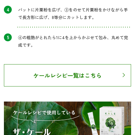
4
バットに片栗粉を広げ、③をのせて片栗粉をかけながら手
で長方形に広げ、8等分にカットします。
5
④の粗熱がとれたら1に4を上からかぶせて包み、丸めて完
成です。
ケールレシピ一覧はこちら