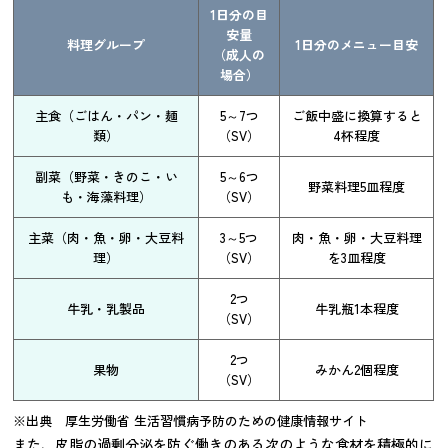
1日分の目
安量
料理グループ
1日分のメニュー目安
（成人の
場合）
主食（ごはん・パン・麺
5～7つ
ご飯中盛に換算すると
類）
（SV）
4杯程度
副菜（野菜・きのこ・い
5～6つ
野菜料理5皿程度
も・海藻料理）
（SV）
主菜（肉・魚・卵・大豆料
3～5つ
肉・魚・卵・大豆料理
理）
（SV）
を3皿程度
2つ
牛乳・乳製品
牛乳瓶1本程度
（SV）
2つ
果物
みかん2個程度
（SV）
※出典
厚生労働省 生活習慣病予防のための健康情報サイト
また、皮脂の過剰分泌を防ぐ働きのある次のような食材を積極的に