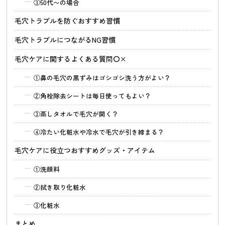
③
50代〜の場合
毛穴トラブルを防ぐおすすめ習慣
毛穴トラブルにつながるNG習慣
毛穴ケアに関するよくある質問〇×
①
鼻の毛穴の黒ずみはゴシゴシ洗う方がよい？
②
角栓除去シートは毎日使ってもよい？
③
蒸しタオルで毛穴が開く？
④
冷たい化粧水や冷水で毛穴が引き締まる？
毛穴ケアに役立つおすすめグッズ・アイテム
①
洗顔料
②
拭き取り化粧水
③
化粧水
まとめ