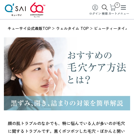
0
ログイン
検索
カート
メニュー
キューサイ公式通販TOP
ウェルタイム TOP
ビューティータイム
顔の肌トラブルのなかでも、特に悩んでいる人が多いのが毛穴
に関するトラブルです。黒くポツポツした毛穴・ぽかんと開い