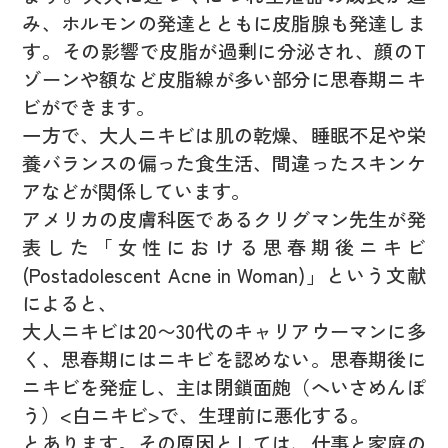
み、ホルモンの発達とともに皮脂腺も発達しま
す。その影響で皮脂が過剰に分泌され、顔のT
ゾーンや額など皮脂線が多い部分に思春期ニキ
ビができます。
一方で、大人ニキビは肌の乾燥、睡眠不足や栄
養バランスの偏った食生活、間違ったスキンケ
アなどが関係しています。
アメリカの皮膚科医であるクリグマン先生が発
表した「女性における思春期後ニキビ
(Postadolescent Acne in Woman)」という文献
によると、
大人ニキビは20〜30代のキャリアウーマンに多
く、思春期にはニキビを認めない。思春期後に
ニキビを発症し、主は閉鎖面皰（へいさめんぽ
う）<白ニキビ>で、生理前に悪化する。
とあります。その原因としては、仕事と家庭の