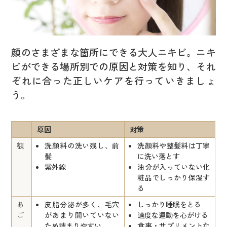
顔のさまざまな箇所にできる大人ニキビ。ニキ
ビができる場所別での原因と対策を知り、それ
ぞれに合った正しいケアを行っていきましょ
う。
原因
対策
額
洗顔料の洗い残し、前
洗顔料や整髪料は丁寧
髪
に洗い落とす
紫外線
油分が入っていない化
粧品でしっかり保湿す
る
あ
皮脂分泌が多く、毛穴
しっかり睡眠をとる
ご
があまり開いていない
適度な運動を心がける
ため詰まりやすい
食事・サプリメントな