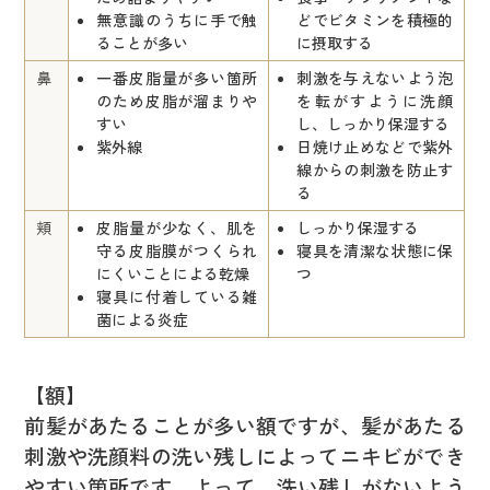
無意識のうちに手で触
どでビタミンを積極的
ることが多い
に摂取する
鼻
一番皮脂量が多い箇所
刺激を与えないよう泡
のため皮脂が溜まりや
を転がすように洗顔
すい
し、しっかり保湿する
紫外線
日焼け止めなどで紫外
線からの刺激を防止す
る
頬
皮脂量が少なく、肌を
しっかり保湿する
守る皮脂膜がつくられ
寝具を清潔な状態に保
にくいことによる乾燥
つ
寝具に付着している雑
菌による炎症
【額】
前髪があたることが多い額ですが、髪があたる
刺激や洗顔料の洗い残しによってニキビができ
やすい箇所です。よって、洗い残しがないよう