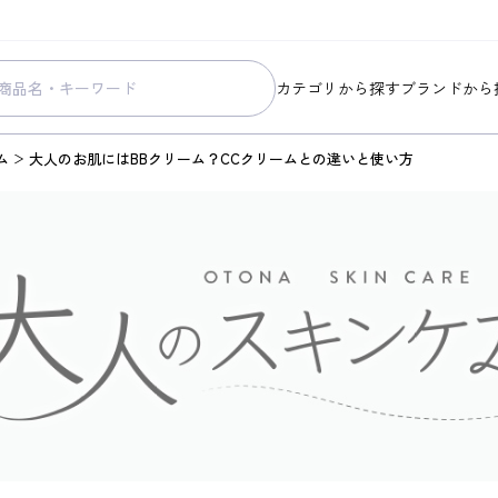
カテゴリから探す
ブランドから
スキンケア
コラリッチ
ム
大人のお肌にはBBクリーム？CCクリームとの違いと使い方
メイク
コラリッチ
ボディ&ヘアケア
コラリッチ
ヘルスケア
BIONIA
美容・健康グッズ
ひざサポー
暮らしの雑貨
ケール青汁
すべての商品