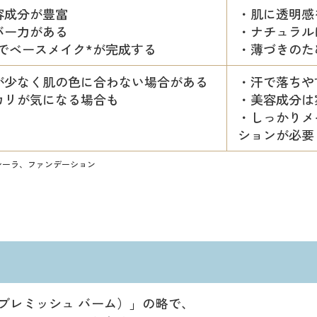
容成分が豊富
・肌に透明感
バー力がある
・ナチュラル
本でベースメイク*が完成する
・薄づきのた
が少なく肌の色に合わない場合がある
・汗で落ちや
カリが気になる場合も
・美容成分は
・しっかりメ
ションが必要
シーラ、ファンデーション
lm（ブレミッシュ バーム）」の略で、