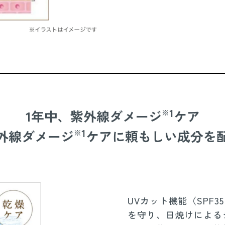
1
1年中、紫外線ダメージ
ケア
※
1
外線ダメージ
ケアに頼もしい成分を
※
UVカット機能〈SPF3
を守り、日焼けによる