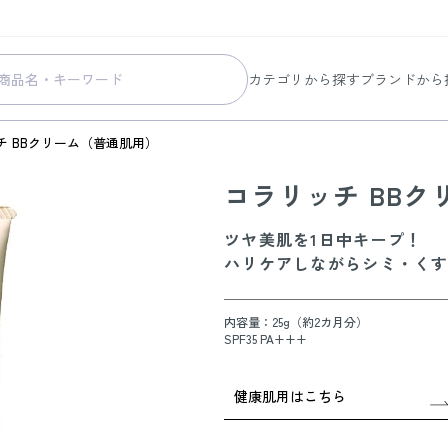
カテゴリから探す
ブランドから
スキンケア
コラリッチ
チ BBクリーム（普通肌用）
メイク
コラリッチ
コラリッチ BB
ボディ&ヘアケア
コラリッチ
ヘルスケア
BIONIA
ツヤ美肌を1日中キープ！
美容・健康グッズ
ひざサポー
ハリケアしながらシミ・く
暮らしの雑貨
ケール青汁
内容量：25g（約2カ月分）
すべての商品
SPF35 PA+++
健康肌用はこちら