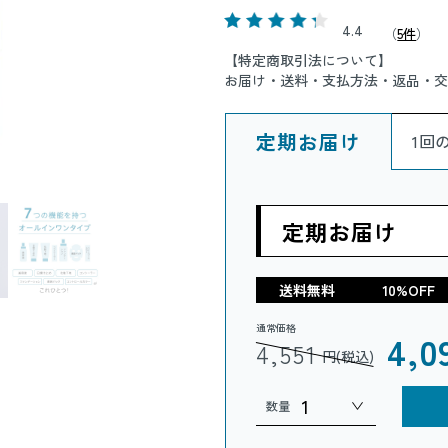
4.4
（
5件
）
【特定商取引法について】
お届け・送料・支払方法・返品・交
定期お届け
1回
定期お届け
送料無料
10%OFF
通常価格
4,0
4,551
円(税込)
数量