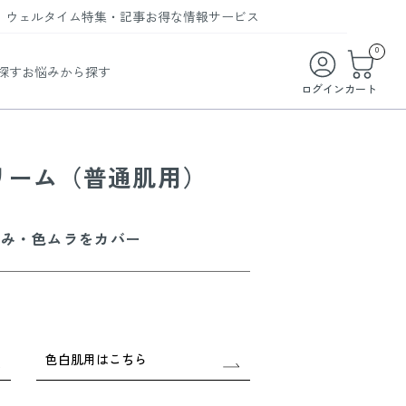
ウェルタイム
特集・記事
お得な情報
サービス
ウェルタイム
今月の特集
オンライン特典
お得な商品・お試し商品
0
探す
お悩みから探す
ビューティータイム
WELMAG
メンバーシッププログラム
WEB限定/期間限定キャンペーン
ログイン
カート
ヘルスケアタイム
LINEお友達登録
まとめ買い商品
ソア
フィットネスタイム
よくあるご質問
クリーム（普通肌用）
 オードトワレ
ライフスタイルタイム
お問い合わせ
ご利用ガイド
トコラーゲン
すみ・色ムラをカバー
色白肌用はこちら