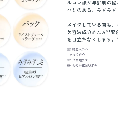
ルロン酸が年齢肌の悩
ハリのある、みずみず
メイクしている間も、
1
美容液成分約75%
配
※
を目立たなくします。
※1 精製水含む
※2 保湿成分
※3 角質層まで
※4 効能評価試験済み