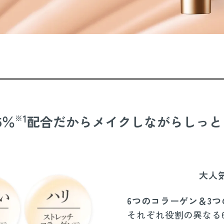
1
5％
配合だからメイクしながらしっと
※
大人
6つのコラーゲン＆3
それぞれ役割の異なる