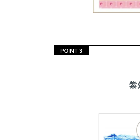
POINT 3
紫