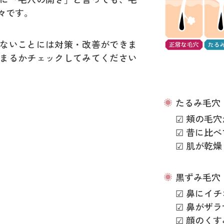
々です。
ないことには対策・改善ができま
まるかチェックしてみてください
たるみ毛穴
☑ 頬の毛
☑ 昔に比
☑ 肌が乾
黒ずみ毛穴
☑ 鼻にイ
☑ 鼻がザ
☑ 顔のく