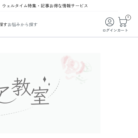
ウェルタイム
特集・記事
お得な情報
サービス
ウェルタイム
今月の特集
オンライン特典
お得な商品・お試し商品
0
探す
お悩みから探す
ビューティータイム
WELMAG
メンバーシッププログラム
WEB限定/期間限定キャンペーン
ログイン
カート
ヘルスケアタイム
LINEお友達登録
まとめ買い商品
ソア
フィットネスタイム
よくあるご質問
 オードトワレ
ライフスタイルタイム
お問い合わせ
ご利用ガイド
トコラーゲン