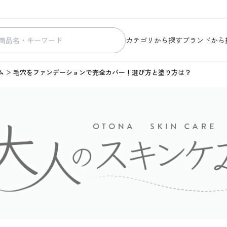
カテゴリから探す
ブランドから
スキンケア
コラリッチ
ム
毛穴をファンデーションで完全カバー！選び方と塗り方は？
メイク
コラリッチ
ボディ&ヘアケア
コラリッチ
ヘルスケア
BIONIA
美容・健康グッズ
ひざサポー
暮らしの雑貨
ケール青汁
すべての商品