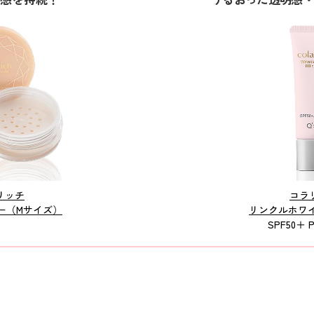
リッチ
コラ
ー（Mサイズ）
リンクルホワイ
SPF50＋