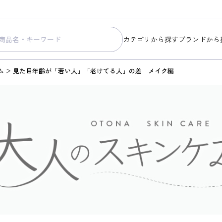
カテゴリから探す
ブランドから
スキンケア
コラリッチ
ム
見た目年齢が「若い人」「老けてる人」の差 メイク編
メイク
コラリッチ
ボディ&ヘアケア
コラリッチ
ヘルスケア
BIONIA
美容・健康グッズ
ひざサポー
暮らしの雑貨
ケール青汁
すべての商品