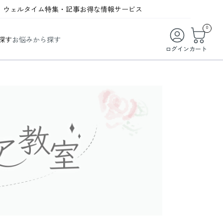
ウェルタイム
特集・記事
お得な情報
サービス
ウェルタイム
今月の特集
オンライン特典
お得な商品・お試し商品
0
探す
お悩みから探す
ビューティータイム
WELMAG
メンバーシッププログラム
WEB限定/期間限定キャンペーン
ログイン
カート
ヘルスケアタイム
LINEお友達登録
まとめ買い商品
ソア
フィットネスタイム
よくあるご質問
 オードトワレ
ライフスタイルタイム
お問い合わせ
ご利用ガイド
トコラーゲン