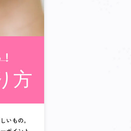
る！
り方
れしいもの。
キーポイント