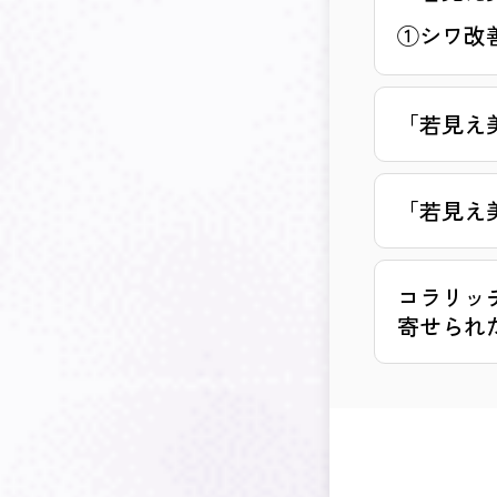
①シワ改
「若見え
「若見え
コラリッ
寄せられ