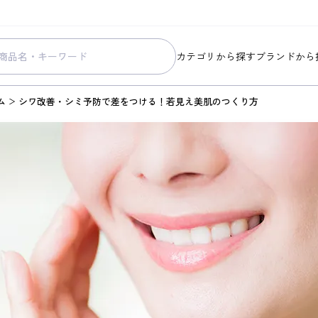
カテゴリから探す
ブランドから
スキンケア
コラリッチ
ム
シワ改善・シミ予防で差をつける！若見え美肌のつくり方
メイク
コラリッチ
ボディ&ヘアケア
コラリッチ
ヘルスケア
BIONIA
美容・健康グッズ
ひざサポー
暮らしの雑貨
ケール青汁
すべての商品