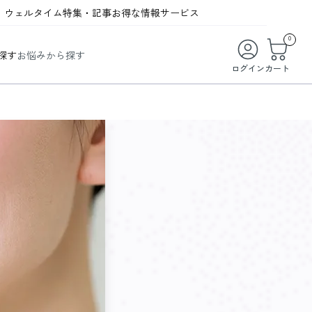
ウェルタイム
特集・記事
お得な情報
サービス
ウェルタイム
今月の特集
オンライン特典
お得な商品・お試し商品
0
探す
お悩みから探す
ビューティータイム
WELMAG
メンバーシッププログラム
WEB限定/期間限定キャンペーン
ログイン
カート
ヘルスケアタイム
LINEお友達登録
まとめ買い商品
ソア
フィットネスタイム
よくあるご質問
 オードトワレ
ライフスタイルタイム
お問い合わせ
ご利用ガイド
トコラーゲン