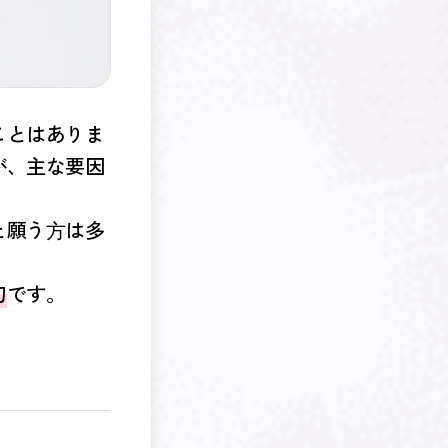
ことはありま
が、主な要因
と願う⽅は多
切
です。