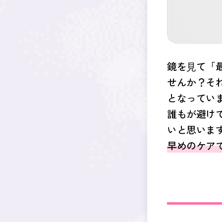
鏡を⾒て「
せんか？そ
となってい
誰もが避け
いと思いま
早めのケア