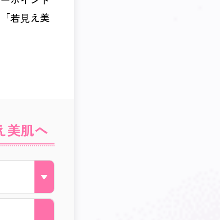
の「若⾒え美
え美肌へ