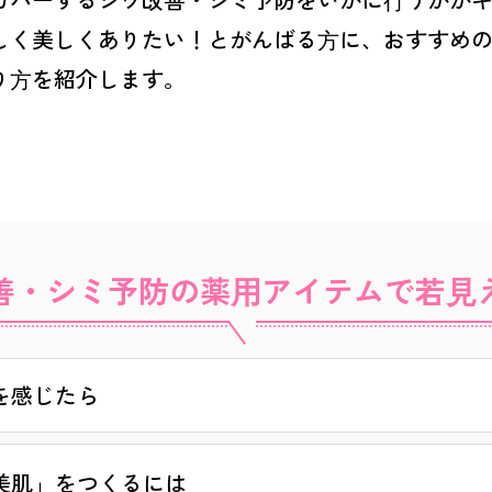
しく美しくありたい！とがんばる⽅に、おすすめ
り⽅を紹介します。
#シミ予防
#くすみ
#保湿
善・シミ予防の薬⽤アイテムで若⾒
を感じたら
美肌」をつくるには