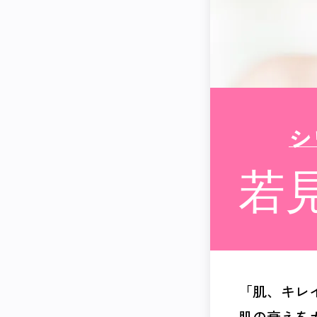
シ
若
「肌、キレ
肌の衰えを