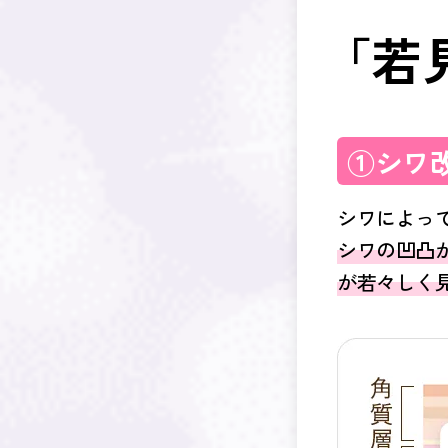
「若
①シワ
シワによっ
シワの凹凸
が若々しく