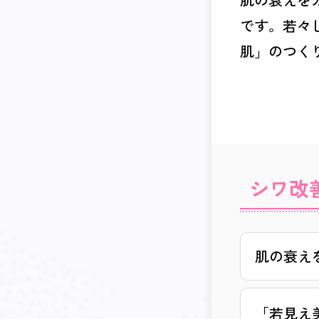
です。若々
肌」のつく
#シワ改善
シワ改
肌の衰え
「若見え