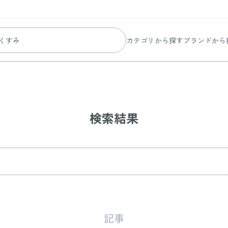
カテゴリから探す
ブランドから
スキンケア
コラリッチ
メイク
コラリッチ
ボディ&ヘアケア
コラリッチ
ヘルスケア
BIONIA
検索結果
美容・健康グッズ
ひざサポー
暮らしの雑貨
ケール青汁
すべての商品
記事