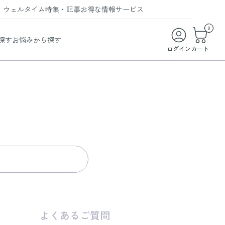
ウェルタイム
特集・記事
お得な情報
サービス
ウェルタイム
今月の特集
オンライン特典
お得な商品・お試し商品
0
探す
お悩みから探す
ビューティータイム
WELMAG
メンバーシッププログラム
WEB限定/期間限定キャンペーン
ログイン
カート
ヘルスケアタイム
LINEお友達登録
まとめ買い商品
ソア
フィットネスタイム
よくあるご質問
 オードトワレ
ライフスタイルタイム
お問い合わせ
ご利用ガイド
トコラーゲン
よくあるご質問