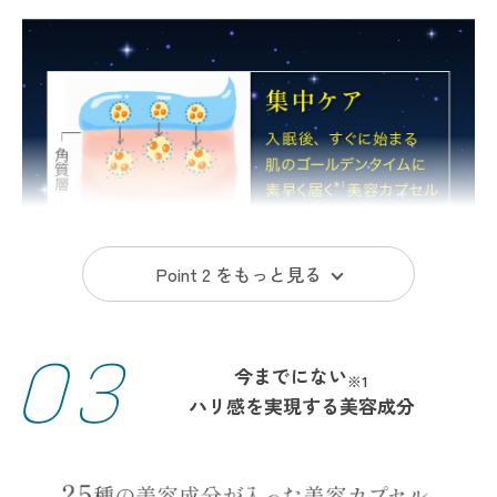
愛され続けて10年。
「朝のハリ感を実感したい」
「もっと贅沢なうるおいを実感したい」
多くのお客さまのお声にこたえるべく改良を加えて、さらなる高
みへ―。
ついに誕生した新しい贅沢ナイトケアをこの機会にぜひ、体感し
てみてください。
Point 2 を
もっと見る
03
今までにない
※1
ハリ感を実現する美容成分