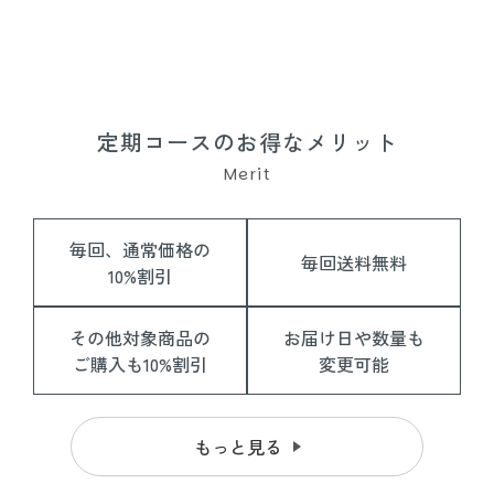
分が入った美容カプセルを配合。贅沢なうるおいとハリ感を叶え
ます。
※1 従来品比
※2 保湿成分、皮膚コンディショニング成分
定期コースのお得なメリット
Merit
毎回、通常価格の
毎回送料無料
10%割引
その他対象商品の
お届け日や数量も
ご購入も10%割引
変更可能
もっと見る