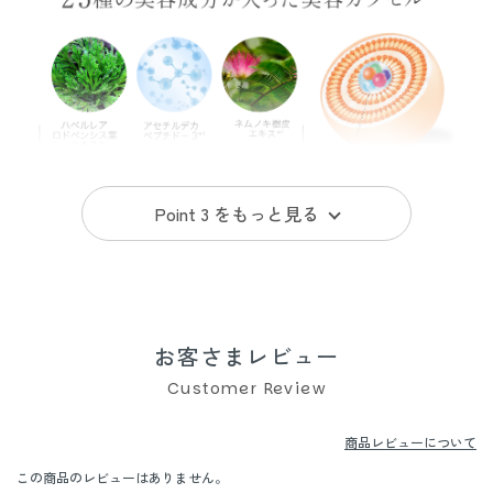
第1段階では、入眠後すぐ始まる肌のゴールデンタイムに集中ケ
アする成分を届けます
。
※2
続く第2段階で、朝までゆっくり美容成分を届け
、無防備な睡
※2
眠中の肌を乾燥から守ります。
※1 美容カプセルとそれ以外の美容成分が、段階的に角質層内に浸透する設
計のこと
※2 角質層まで
Point 3 を
もっと見る
お客さまレビュー
Customer Review
商品レビューについて
リニューアル前は47種だった美容成分を62種まで増加。
さらに、ハリ感を引き上げる2種のコラーゲン
、25種の美容成
この商品のレビューはありません。
※2