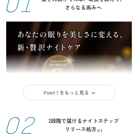
01
さらなる高みへ
Point 1 を
もっと見る
02
2段階で届ける
ナイトステップ
リリース処方
※1