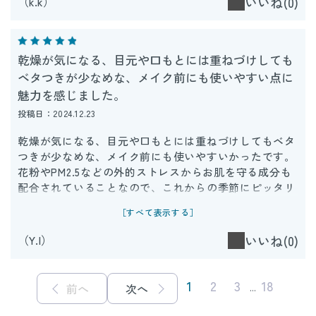
（k.k）
いいね(0)
乾燥が気になる、目元や口もとには重ねづけしても
ベタつきが少なめな、メイク前にも使いやすい点に
魅力を感じました。
投稿日：2024.12.23
乾燥が気になる、目元や口もとには重ねづけしてもベタ
つきが少なめな、メイク前にも使いやすいかったです。
花粉やPM2.5などの外的ストレスからお肌を守る成分も
配合されていることなので、これからの季節にピッタリ
な点も気に入りました。スパチュラがついているのは衛
［すべて表示する］
生面的に良かった思います。容器に収まるサイズだと収
納場所に困らないでいいなと思いました。
（Y.I）
いいね(0)
1
2
3
18
前へ
次へ
...