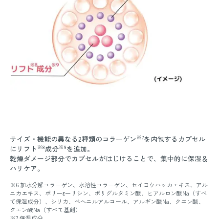
※7
サイズ・機能の異なる2種類のコラーゲン
を内包するカプセル
※8
※9
にリフト
成分
を追加。
乾燥ダメージ部分でカプセルがはじけることで、集中的に保湿＆
ハリケア。
※6 加水分解コラーゲン、水溶性コラーゲン、セイヨウハッカエキス、アル
ニカエキス、ポリーεーリシン、ポリグルタミン酸、ヒアルロン酸Na（すべ
て保湿成分）、シリカ、ベヘニルアルコール、アルギン酸Na、クエン酸、
クエン酸Na（すべて基剤）
※7 保湿成分