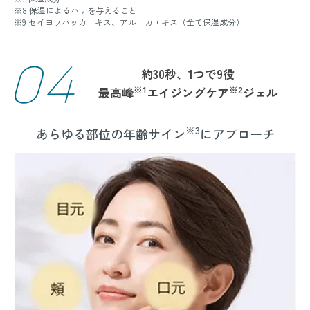
※8 保湿によるハリを与えること
※9 セイヨウハッカエキス、アルニカエキス（全て保湿成分）
04
約30秒、1つで9役
※1
※2
最高峰
エイジングケア
ジェル
※3
あらゆる部位の年齢サイン
にアプローチ