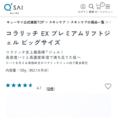
0
ログイン
検索
カート
メニュー
キューサイ公式通販TOP
スキンケア
スキンケアの商品一覧
コラ
コラリッチ EX プレミアムリフトジ
ェル ビッグサイズ
※
コラリッチ史上最高峰
ジェル！
高密度ハリと高濃度保湿で満ち足りた肌へ
※ハリを与える美容成分がコラリッチジェル内で最多配合
内容量：120g（約2.1カ月分）
4.7
（
53件
）