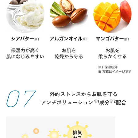
07
外的ストレスからお肌を守る
※1
※2
アンチポリューション
成分
配合