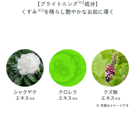
※2
【ブライトニング
成分】
※3
くすみ
を晴らし艶やかなお肌に導く