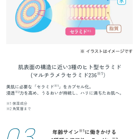
肌表面の構造に近い3種のヒト型セラミド
※1
(マルチラメラセラミド236
）
※1
美肌に必要な「セラミド
」をカプセル化。
※2
浸透
力を高め、うるおいが持続し、ハリに満ちたお肌へ。
※1 保湿成分
※2 角質層まで
03
※1
年齢サイン
に働きかける
※2