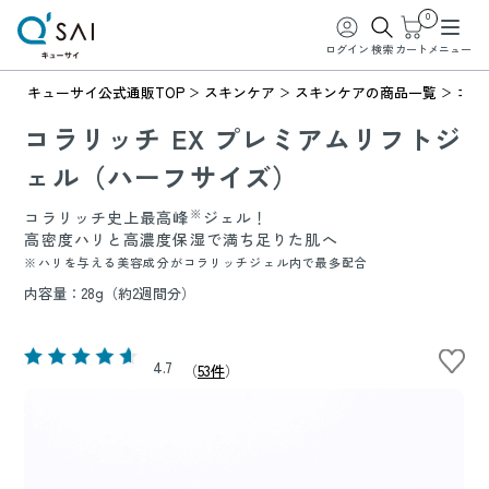
0
ログイン
検索
カート
メニュー
キューサイ公式通販TOP
スキンケア
スキンケアの商品一覧
コラ
コラリッチ EX プレミアムリフトジ
ェル（ハーフサイズ）
※
コラリッチ史上最高峰
ジェル！
高密度ハリと高濃度保湿で満ち足りた肌へ
※ハリを与える美容成分がコラリッチジェル内で最多配合
内容量：28g（約2週間分）
4.7
（
53件
）