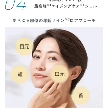
04
※1
※2
最高峰
エイジングケア
ジェル
※3
あらゆる部位の年齢サイン
にアプローチ