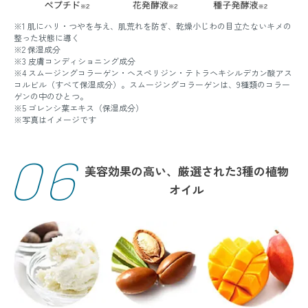
※1 肌にハリ・つやを与え、肌荒れを防ぎ、乾燥小じわの目立たないキメの
整った状態に導く
※2 保湿成分
※3 皮膚コンディショニング成分
※4 スムージングコラーゲン・ヘスペリジン・テトラヘキシルデカン酸アス
コルビル（すべて保湿成分）。スムージングコラーゲンは、9種類のコラー
ゲンの中のひとつ。
※5 ゴレンシ葉エキス（保湿成分）
※写真はイメージです
06
美容効果の高い、厳選された3種の植物
オイル