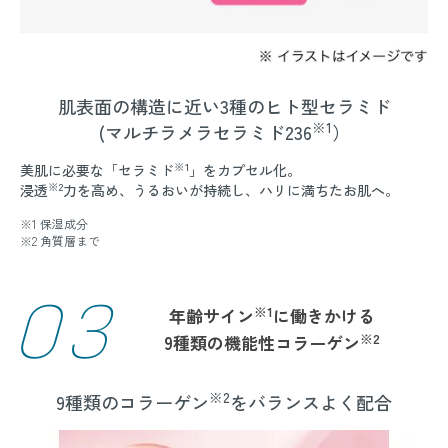
肌表面の構造に近い3種のヒト型セラミド
※1
(マルチラメラセラミド236
）
※1
美肌に必要な「セラミド
」をカプセル化。
※2
浸透
力を高め、うるおいが持続し、ハリに満ちたお肌へ。
※1 保湿成分
※2 角質層まで
03
※1
年齢サイン
に働きかける
※2
9種類の機能性コラーゲン
※2
9種類のコラーゲン
をバランスよく配合