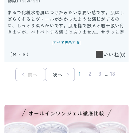
投稿日：2024.12.23
まるで化粧水を肌につけたみたいな潤い感です。肌はし
ばらくするとヴェールがかかったような感じがするの
に、しっとり柔らかいです。肌を指で触ると若干吸い付
きますが、ペトペトする感じはありません。サラッと寄
りです。1.2月という乾燥時期に使っていますが、夜はお
［すべて表示する］
手軽なこちら1つで大丈夫でした。乾燥からくるシワが
ふっくらしてきました。
（Ｍ・Ｓ）
いいね(0)
1
2
3
18
前へ
次へ
...