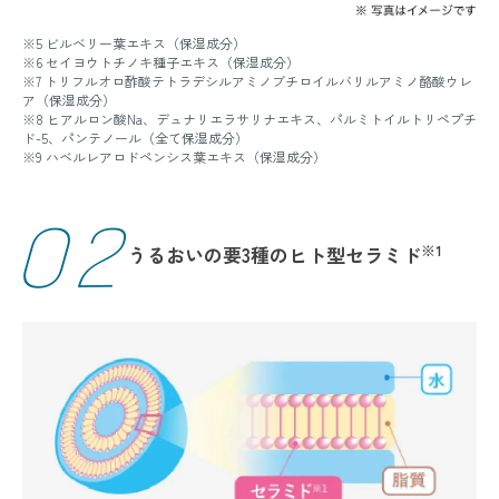
※5 ビルベリー葉エキス（保湿成分）
※6 セイヨウトチノキ種子エキス（保湿成分）
※7 トリフルオロ酢酸テトラデシルアミノブチロイルバリルアミノ酪酸ウレ
ア（保湿成分）
※8 ヒアルロン酸Na、デュナリエラサリナエキス、パルミトイルトリペプチ
ド-5、パンテノール（全て保湿成分）
※9 ハベルレアロドペンシス葉エキス（保湿成分）
02
※1
うるおいの要
3種のヒト型セラミド