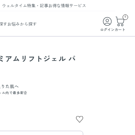
ウェルタイム
特集・記事
お得な情報
サービス
ウェルタイム
今月の特集
オンライン特典
お得な商品・お試し商品
0
探す
お悩みから探す
ビューティータイム
WELMAG
メンバーシッププログラム
WEB限定/期間限定キャンペーン
ログイン
カート
ヘルスケアタイム
LINEお友達登録
まとめ買い商品
ソア
フィットネスタイム
よくあるご質問
レミアムリフトジェル パ
 オードトワレ
ライフスタイルタイム
お問い合わせ
ご利用ガイド
トコラーゲン
足りた肌へ
ェル内で最多配合