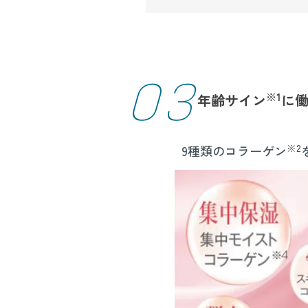
03
※1
年齢サイン
に
※2
9種類のコラーゲン