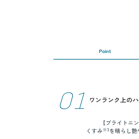
Point
01
ワンランク上のハ
【ブライトニン
※3
くすみ
を晴らし艶