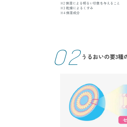
※2 保湿による明るい印象を与えること
※3 乾燥によるくすみ
※4 保湿成分
02
うるおいの要
3種