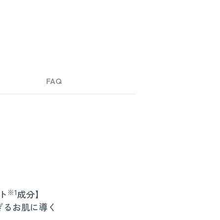
FAQ
※1
ト
成分】
ぎるお肌に導く