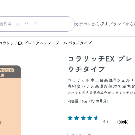
カテゴリから探す
ブランドから
スキンケア
コラリッチ
コラリッチEX プレミアムリフトジェル パウチタイプ
メイク
コラリッチ
コラリッチEX プ
ボディ&ヘアケア
コラリッチ
ウチタイプ
ヘルスケア
BIONIA
美容・健康グッズ
ひざサポー
※
コラリッチ史上最高峰
ジェル！
高密度ハリと高濃度保湿で満ち
暮らしの雑貨
ケール青汁
※ハリを与える美容成分がコラリッチジ
すべての商品
内容量：55g（約1カ月分）
4.7
（
80件
）