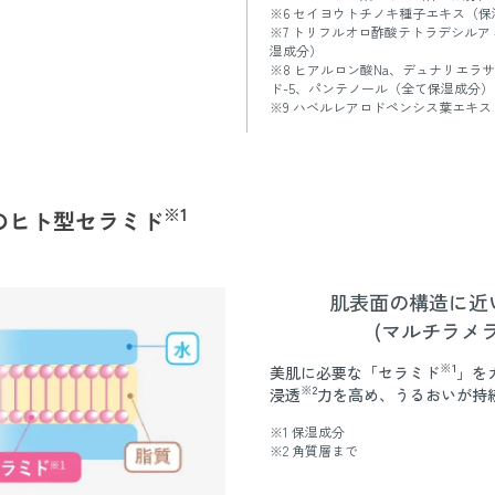
※6 セイヨウトチノキ種子エキス（保
※7 トリフルオロ酢酸テトラデシル
湿成分）
※8 ヒアルロン酸Na、デュナリエラ
ド-5、パンテノール（全て保湿成分）
※9 ハベルレアロドペンシス葉エキ
※1
のヒト型セラミド
肌表面の構造に近
(マルチラメラ
※1
美肌に必要な「セラミド
」を
※2
浸透
力を高め、うるおいが持
※1 保湿成分
※2 角質層まで