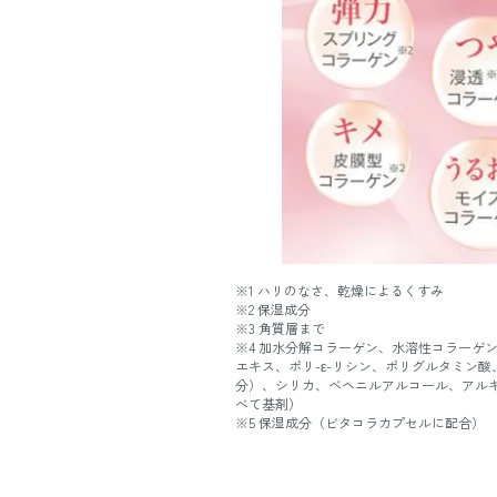
※1 ハリのなさ、乾燥によるくすみ
※2 保湿成分
※3 角質層まで
※4 加水分解コラーゲン、水溶性コラーゲ
エキス、ポリ-ε-リシン、ポリグルタミン酸
分）、シリカ、ベヘニルアルコール、アルギ
べて基剤）
※5 保湿成分（ビタコラカプセルに配合）