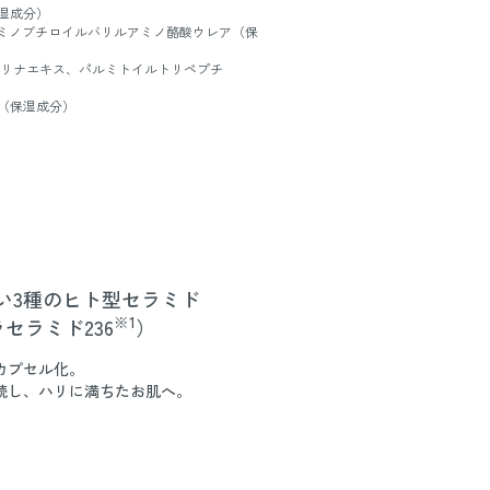
湿成分）
アミノブチロイルバリルアミノ酪酸ウレア（保
サリナエキス、パルミトイルトリペプチ
ス（保湿成分）
い3種のヒト型セラミド
※1
セラミド236
）
カプセル化。
続し、ハリに満ちたお肌へ。