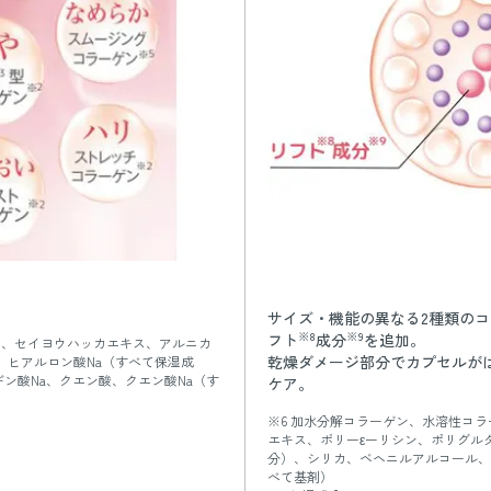
サイズ・機能の異なる2種類の
※8
※9
フト
成分
を追加。
ン、セイヨウハッカエキス、アルニカ
乾燥ダメージ部分でカプセルが
、ヒアルロン酸Na（すべて保湿成
ン酸Na、クエン酸、クエン酸Na（す
ケア。
※6 加水分解コラーゲン、水溶性コ
エキス、ポリーεーリシン、ポリグル
分）、シリカ、ベヘニルアルコール、
べて基剤）