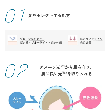
01
光をセレクトする処方
02
※1
ダメージ光
から肌を守り、
※2
肌に良い光
を取り入れる