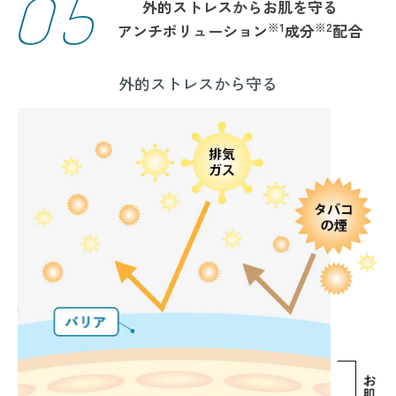
05
外的ストレスからお肌を守る
※1
※2
アンチポリューション
成分
配合
外的ストレスから守る