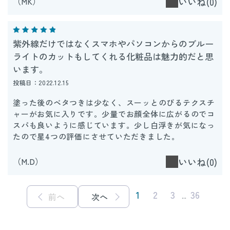
（MK）
いいね(0)
紫外線だけではなくスマホやパソコンからのブルー
ライトのカットもしてくれる化粧品は魅力的だと思
います。
投稿日：2022.12.15
塗った後のベタつきは少なく、スーッとのびるテクスチ
ャーがお気に入りです。少量でお顔全体に広がるのでコ
スパも良いように感じています。少し白浮きが気になっ
たので星4つの評価にさせていただきました。
（M.D）
いいね(0)
1
2
3
36
前へ
次へ
...