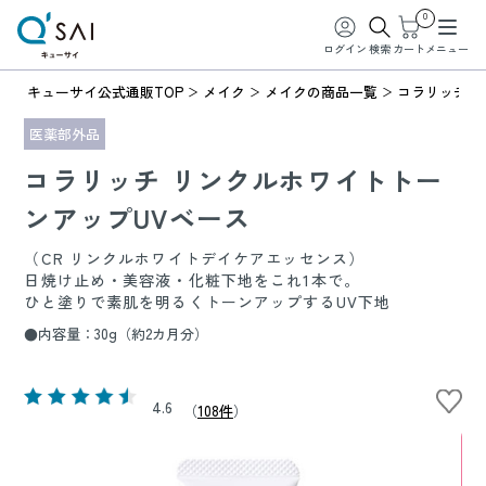
0
ログイン
検索
カート
メニュー
キューサイ公式通販TOP
メイク
メイクの商品一覧
コラリッチ 
医薬部外品
コラリッチ リンクルホワイトトー
ンアップUVベース
（CR リンクルホワイトデイケアエッセンス）
日焼け止め・美容液・化粧下地をこれ1本で。
ひと塗りで素肌を明るくトーンアップするUV下地
●内容量：30g（約2カ月分）
4.6
（
108件
）