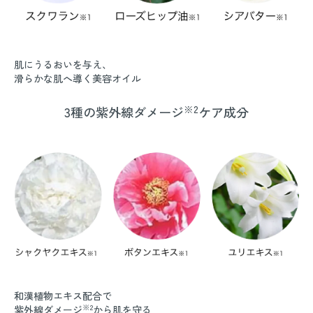
肌にうるおいを与え、
滑らかな肌へ導く美容オイル
※2
3種の紫外線ダメージ
ケア成分
和漢植物エキス配合で
※2
紫外線ダメージ
から肌を守る