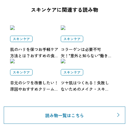
スキンケアに関連する読み物
スキンケア
スキンケア
肌のハリを保つお手軽ケア
コラーゲンは必要不可
方法とは？おすすめの食べ
欠！"意外と知らない"働き
物やハリがなくなる原因に
や効果的な摂取方法を解説
ついても解説
スキンケア
スキンケア
目元のシワを改善したい！
ツヤ肌はつくれる！失敗し
原因やおすすめクリーム・
ないためのメイク・スキン
NG習慣も解説【専門家監
ケア方法を徹底解説
修】
読み物一覧はこちら