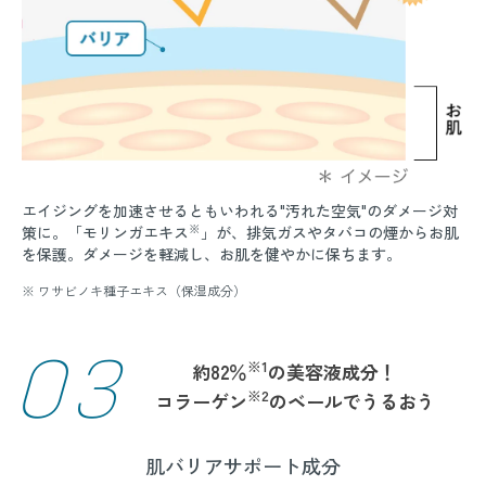
エイジングを加速させるともいわれる"汚れた空気"のダメージ対
※
策に。「モリンガエキス
」が、排気ガスやタバコの煙からお肌
を保護。ダメージを軽減し、お肌を健やかに保ちます。
※ ワサビノキ種子エキス（保湿成分）
03
※1
約82％
の美容液成分！
※2
コラーゲン
のベールでうるおう
肌バリアサポート成分