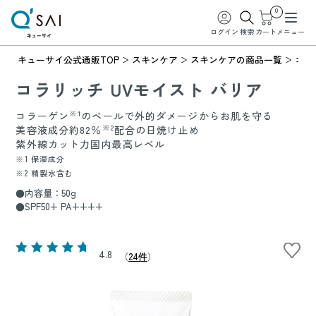
0
ログイン
検索
カート
メニュー
キューサイ公式通販TOP
スキンケア
スキンケアの商品一覧
コラ
コラリッチ UVモイスト バリア
※1
コラーゲン
のベールで外的ダメージからお肌を守る
※2
美容液成分約82％
配合の日焼け止め
紫外線カット力国内最高レベル
※1 保湿成分
※2 精製水含む
●内容量：50g
●SPF50+ PA++++
4.8
（
24件
）