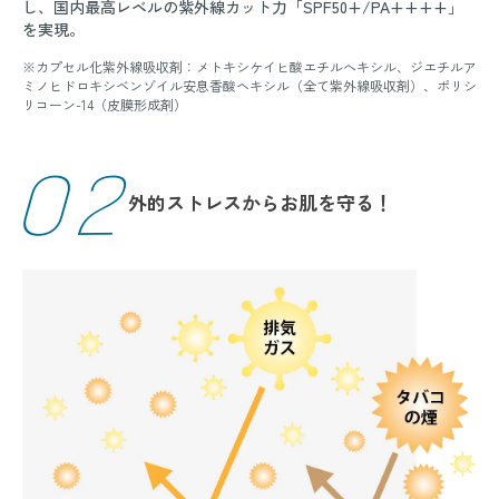
し、国内最高レベルの紫外線カット力「SPF50+/PA++++」
を実現。
※カプセル化紫外線吸収剤：メトキシケイヒ酸エチルへキシル、ジエチルア
ミノヒドロキシベンゾイル安息香酸ヘキシル（全て紫外線吸収剤）、ポリシ
リコーン-14（皮膜形成剤）
02
外的ストレスからお肌を守る！