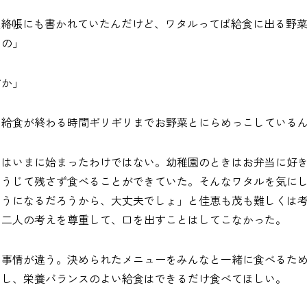
連絡帳にも書かれていたんだけど、ワタルってば給食に出る野
なの」
すか」
も給食が終わる時間ギリギリまでお野菜とにらめっこしている
いはいまに始まったわけではない。幼稚園のときはお弁当に好
ろうじて残さず食べることができていた。そんなワタルを気に
ようになるだろうから、大丈夫でしょ」と佳恵も茂も難しくは
な二人の考えを尊重して、口を出すことはしてこなかった。
は事情が違う。決められたメニューをみんなと一緒に食べるた
いし、栄養バランスのよい給食はできるだけ食べてほしい。