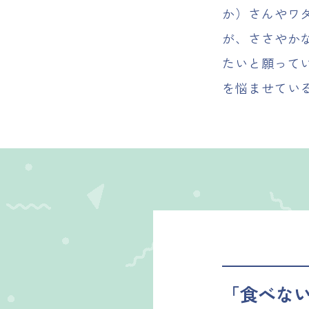
か）さんやワ
が、ささやか
たいと願って
を悩ませてい
「食べな