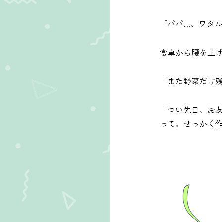
「パパ…、ワタ
食卓から腰を上
「また野菜だけ
「つい先日、お
って。せっかく