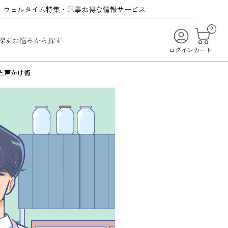
ウェルタイム
特集・記事
お得な情報
サービス
ウェルタイム
今月の特集
オンライン特典
お得な商品・お試し商品
0
探す
お悩みから探す
ビューティータイム
WELMAG
メンバーシッププログラム
WEB限定/期間限定キャンペーン
ログイン
カート
ヘルスケアタイム
LINEお友達登録
まとめ買い商品
と声かけ術
ソア
フィットネスタイム
よくあるご質問
 オードトワレ
ライフスタイルタイム
お問い合わせ
ご利用ガイド
トコラーゲン