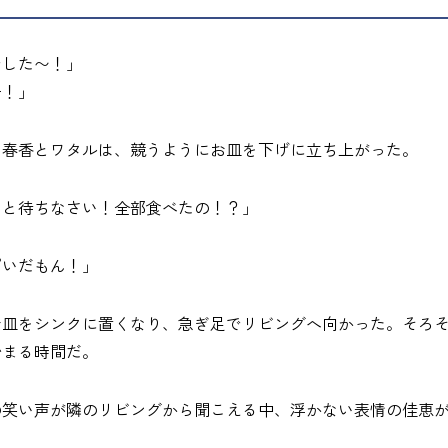
でした〜！」
ー！」
た春香とワタルは、競うようにお皿を下げに立ち上がった。
っと待ちなさい！全部食べたの！？」
ぱいだもん！」
お皿をシンクに置くなり、急ぎ足でリビングへ向かった。そろ
始まる時間だ。
の笑い声が隣のリビングから聞こえる中、浮かない表情の佳恵
。