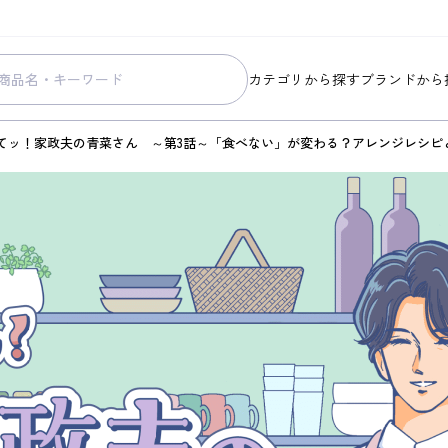
カテゴリから探す
ブランドから
スキンケア
コラリッチ
てッ！家政夫の青菜さん ～第3話～「食べない」が変わる？アレンジレシピ
メイク
コラリッチ
ボディ&ヘアケア
コラリッチ
ヘルスケア
BIONIA
美容・健康グッズ
ひざサポー
暮らしの雑貨
ケール青汁
すべての商品