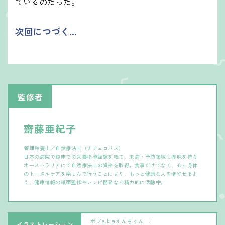
ているのだった。
次回につづく...
監修者
齋藤亜紀子
管理栄養士／自然療法士（ナチュロパス）
日本の病院で臨床での栄養指導経験を経て、未病・予防領域に興味を持ち
オーストラリアにて自然療法士の資格を取得。食事だけでなく、心と身体
のトータルケアを楽しんで行うことにより、もっと健康な人を増やせるよ
う、健康情報の紙面監修やレシピ開発など精力的に活動中。
ボブa.k.aえんちゃん
イラストレーション