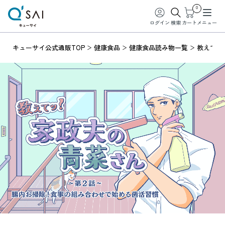
0
ログイン
検索
カート
メニュー
キューサイ公式通販TOP
健康食品
健康食品読み物一覧
教えてッ