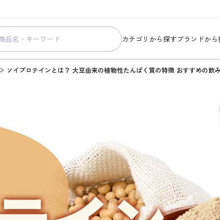
カテゴリから探す
ブランドから
スキンケア
コラリッチ
ソイプロテインとは？ 大豆由来の植物性たんぱく質の特徴 おすすめの飲
メイク
コラリッチ
ボディ&ヘアケア
コラリッチ
ヘルスケア
BIONIA
美容・健康グッズ
ひざサポー
暮らしの雑貨
ケール青汁
すべての商品