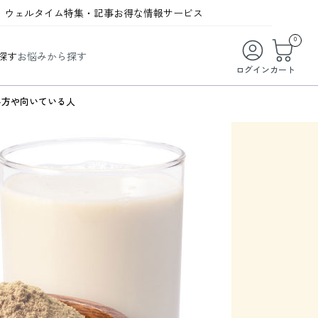
ウェルタイム
特集・記事
お得な情報
サービス
ウェルタイム
今月の特集
オンライン特典
お得な商品・お試し商品
0
探す
お悩みから探す
ビューティータイム
WELMAG
メンバーシッププログラム
WEB限定/期間限定キャンペーン
ログイン
カート
ヘルスケアタイム
LINEお友達登録
まとめ買い商品
み方や向いている人
ソア
フィットネスタイム
よくあるご質問
 オードトワレ
ライフスタイルタイム
お問い合わせ
ご利用ガイド
トコラーゲン