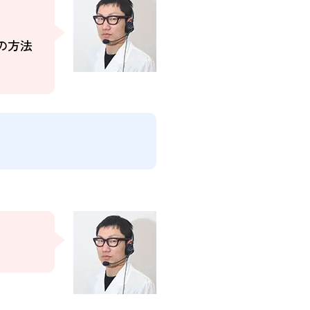
、
の方法