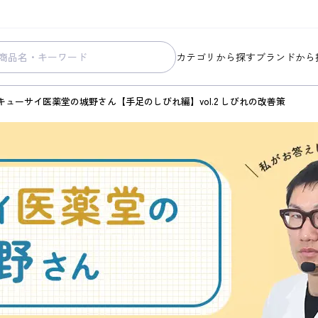
カテゴリから探す
ブランドから
スキンケア
コラリッチ
キューサイ医薬堂の城野さん【手足のしびれ編】vol.2 しびれの改善策
メイク
コラリッチ
ボディ&ヘアケア
コラリッチ
ヘルスケア
BIONIA
美容・健康グッズ
ひざサポー
暮らしの雑貨
ケール青汁
すべての商品