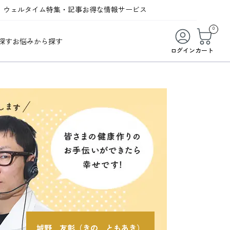
ウェルタイム
特集・記事
お得な情報
サービス
ウェルタイム
今月の特集
オンライン特典
お得な商品・お試し商品
0
探す
お悩みから探す
ビューティータイム
WELMAG
メンバーシッププログラム
WEB限定/期間限定キャンペーン
ログイン
カート
ヘルスケアタイム
LINEお友達登録
まとめ買い商品
ソア
フィットネスタイム
よくあるご質問
 オードトワレ
ライフスタイルタイム
お問い合わせ
ご利用ガイド
トコラーゲン
城野 友彰（きの ともあき）