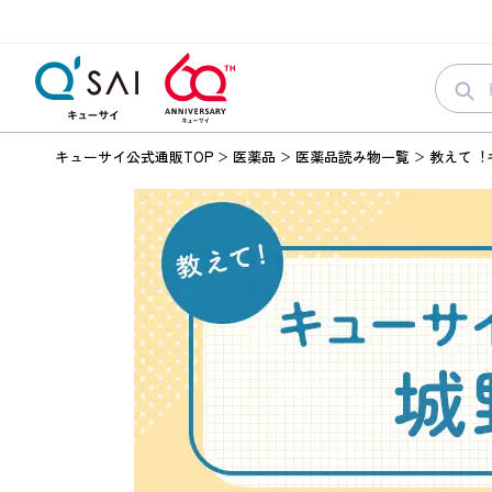
キューサイ公式通販TOP
医薬品
医薬品読み物一覧
教えて︕