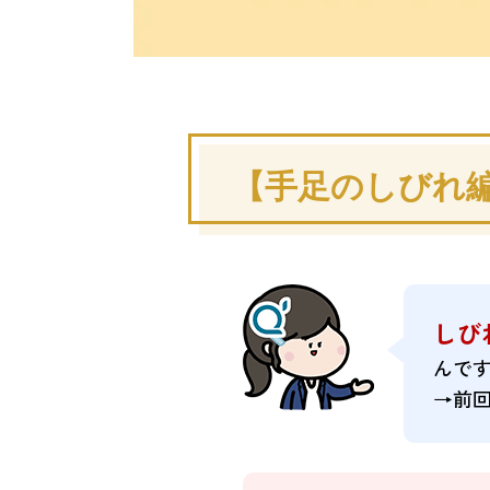
【手足のしびれ編】
しび
んで
→前