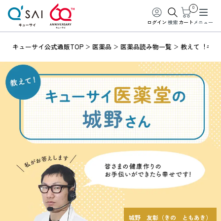
0
ログイン
検索
カート
メニュー
キューサイ公式通販TOP
医薬品
医薬品読み物一覧
教えて︕キュ
城野 友彰（きの ともあき）