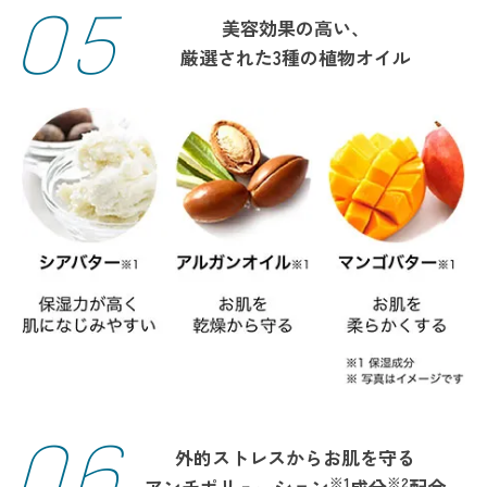
05
美容効果の高い、
厳選された3種の植物オイル
06
外的ストレスからお肌を守る
※1
※2
アンチポリューション
成分
配合