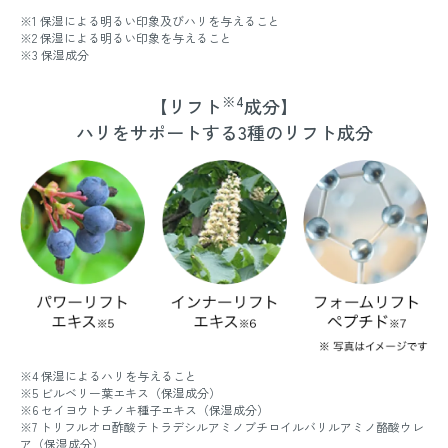
※1 保湿による明るい印象及びハリを与えること
※2 保湿による明るい印象を与えること
※3 保湿成分
※4
【リフト
成分】
ハリをサポートする3種のリフト成分
※4 保湿によるハリを与えること
※5 ビルベリー葉エキス（保湿成分）
※6 セイヨウトチノキ種子エキス（保湿成分）
※7 トリフルオロ酢酸テトラデシルアミノブチロイルバリルアミノ酪酸ウレ
ア（保湿成分）