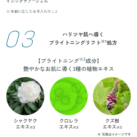
イジングケア
ジェル
※ 年齢に応じたお手入れのこと
03
ハリツヤ肌へ導く
※1
ブライトニングリフト
処方
※2
【ブライトニング
成分】
艶やかなお肌に導く3種の植物エキス