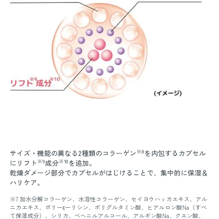
※8
サイズ・機能の異なる2種類のコラーゲン
を内包するカプセル
※9
※10
にリフト
成分
を追加。
乾燥ダメージ部分でカプセルがはじけることで、集中的に保湿＆
ハリケア。
※7 加水分解コラーゲン、水溶性コラーゲン、セイヨウハッカエキス、アル
ニカエキス、ポリーεーリシン、ポリグルタミン酸、ヒアルロン酸Na（すべ
て保湿成分）、シリカ、ベヘニルアルコール、アルギン酸Na、クエン酸、