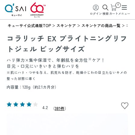
0
ログイン
検索
カート
メニュー
キューサイ公式通販TOP
スキンケア
スキンケアの商品一覧
コラ
コラリッチ EX ブライトニングリフ
トジェル ビッグサイズ
※
ハリ弾力×集中保湿で、年齢肌を全方位
ケア！
目元・口元にいきいきと弾むハリを
※肌にハリ・つやを与え、肌荒れを防ぎ、乾燥小じわの目立たないキメの
整った状態に導く
内容量：120g（約2.1カ月分）
4.2
（
381件
）