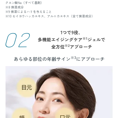
クエン酸Na（すべて基剤）
※8 保湿成分
※9 保湿によるハリを与えること
※10 セイヨウハッカエキス、アルニカエキス（全て保湿成分）
02
1つで9役、
※1
多機能エイジングケア
ジェルで
※2
全方位
アプローチ
※3
あらゆる部位の年齢サイン
にアプローチ