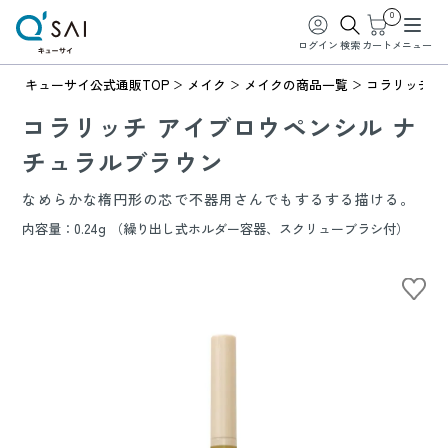
0
ログイン
検索
カート
メニュー
キューサイ公式通販TOP
メイク
メイクの商品一覧
コラリッチ 
コラリッチ アイブロウペンシル ナ
チュラルブラウン
なめらかな楕円形の芯で不器用さんでもするする描ける。
内容量：0.24g （繰り出し式ホルダー容器、スクリューブラシ付）