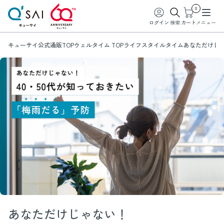
0
ログイン
検索
カート
メニュー
キューサイ公式通販TOP
ウェルタイム TOP
ライフスタイルタイム
あなただけじゃ
あなただけじゃない！