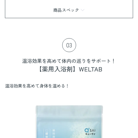
商品スペック
商品情報
色：アッシュグレー、オフホワイト
材質
03
甲皮の使用材：ポリエステル
底材の種類：合成底
サイズ
温浴効果を高めて体内の巡りをサポート！
Sサイズ：21.0cm〜22.5cm
【薬用入浴剤】WELTAB
Mサイズ：23.0cm〜24.5cm
＊底面の高さは約4.5cmとなります。
生産国：中国
温浴効果を高めて身体を温める！