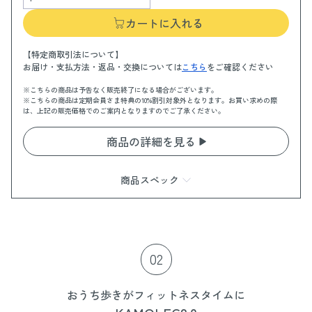
カートに入れる
【特定商取引法について】
お届け・支払方法・返品・交換については
こちら
をご確認ください
※こちらの商品は予告なく販売終了になる場合がございます。
※こちらの商品は定期会員さま特典の10%割引対象外となります。お買い求めの際
は、上記の販売価格でのご案内となりますのでご了承ください。
商品の詳細を見る
商品スペック
商品情報
カラー：ベージュ
材質：TPE(エラストマー)
02
サイズ：W約130mm×H約36mm
おうち歩きがフィットネスタイムに