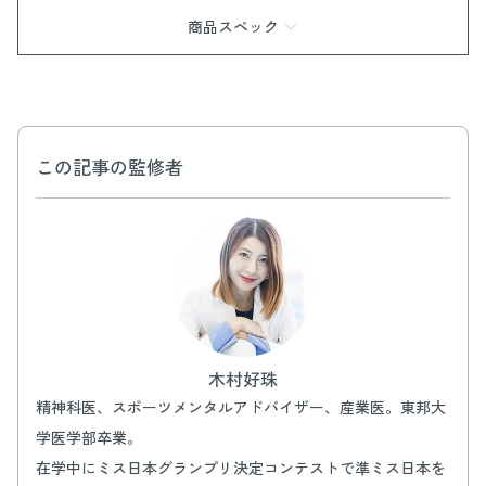
商品スペック
商品情報
内容量：1袋（3錠×10回分）
効果・効能：あせも、荒れ性、打ち身、肩の凝り、くじ
き、神経痛、湿しん、しもやけ、痔、冷え症、腰痛、リウ
この記事の監修者
マチ、疲労回復、ひび、あかぎれ、産前産後の冷え症、に
きび
有効成分：重炭酸Na、炭酸Na、硫酸Na
その他の成分：コハク酸、クララエキス-1、ゴボウエキ
ス、ショウキョウエキス、センキュウエキス、トウキエキ
ス-1、人参エキス、桃葉エキス、マルチトール、グリシ
ン、ラウロイルグルタミン酸Na、無水ケイ酸、無水エタノ
ール、BG、香料、リボフラビン、タルク
木村好珠
精神科医、スポーツメンタルアドバイザー、産業医。東邦大
学医学部卒業。
在学中にミス日本グランプリ決定コンテストで準ミス日本を