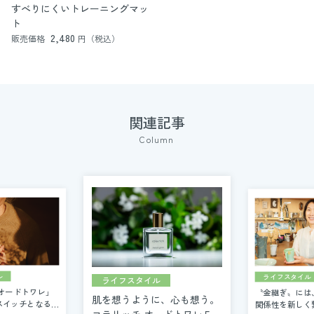
すべりにくいトレーニングマッ
ト
2,480
販売価格
円（税込）
関連記事
Column
ライフスタイル
ル
ライフスタイル
〝金継ぎ〟には
オードトワレ」
肌を想うように、心も想う。
関係性を新しく
スイッチとなる私
コラリッチ オードトワレ５つ