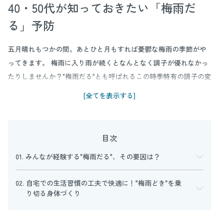
40・50代が知っておきたい「梅雨だ
る」予防
五月晴れもつかの間。あとひと月もすれば憂鬱な梅雨の季節がや
ってきます。 梅雨に入り雨が続くとなんとなく調子が優れなかっ
たりしませんか？"梅雨だる"とも呼ばれるこの時季特有の調子の変
化、その要因は低気圧や高湿度、寒暖差などさまざまです。
[全てを表示する]
でも、「天候だから仕方ない」と諦める必要はありません。簡単
な自宅での生活習慣の工夫やアイデアなどで快適に過ごせること
もあるのです。ここでは「このみ こころとからだクリニック」の
目次
院長、木村好珠先生に、"梅雨だる"の要因とその対処法を伺いまし
01. みんなが経験する"梅雨だる"、その要因は？
た。
02. 自宅での生活習慣の工夫で快適に！"梅雨どき"を乗
り切る身体づくり