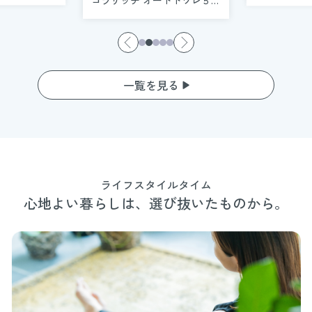
ります
”です
の物語❺
一覧を見る
ライフスタイルタイム
心地よい暮らしは、選び抜いたものから。