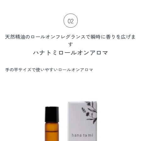
商品情報
内容量：100mL
サイズ(約)：Φ46×200mm
02
重量(約)：220g
品質保持／使用目安：未開封：製造後36ヶ月（3年）
原産国：日本（MADE IN JAPAN）
天然精油のロールオンフレグランスで瞬時に香りを広げま
材質
す
ボトル：ガラス
ハナトミロールオンアロマ
リードスティック：ポリエステル
手の平サイズで使いやすいロールオンアロマ