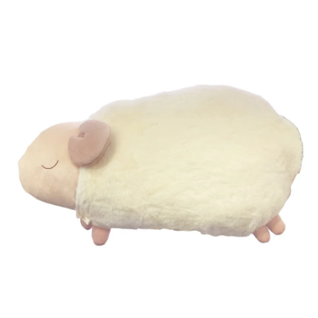
キッカ：ゴマ油*1、ラウリン酸メチルヘプチル、ホホバ
種子油*1、クスノキ木油*2、ユズ果皮油*2、マンダリン
オレンジ果皮油*2、アルガニアスピノサ核油*1、メドウ
フォーム油、トコフェロール、アオモジ果実油*2、ロー
マカミツレ花/葉/茎油*2、エンピツビャクシン油*2、ラ
ベンダー花油*2
(*1 オーガニック成分 *2 精油 香り成分)
配合精油：
バイカ：ラベンダー、温州みかん、エレミ、ゼラニウ
ム、ローズ、シダーウッド・アトラス、フランキンセン
ス、サンダルウッド、フェンネル
キッカ：ホーウッド、ユズ、マンダリン、メイチャン、
カモマイル・ローマン、シダーウッド・バージニア、ラ
ベンダー
製造：日本