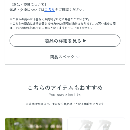
【返品・交換について】
返品・交換については
こちら
をご確認ください。
※こちらの商品は予告なく販売終了になる場合がございます。
※こちらの商品は定期会員さま特典の10%割引対象外となります。お買い求めの際
は、上記の販売価格でのご案内となりますのでご了承ください。
商品の詳細を見る
商品スペック
商品情報
サイズ(パッケージ含む)：320×500×140 mm
重さ(パッケージ含む)：410 g
こちらのアイテムもおすすめ
香り：ラベンダー
You may also like
素材
本体/胴体：綿100%
※在庫状況により、予告なく販売終了となる場合があります
その他：ポリエステル100%
詰め物：ポリエステル100%
カバー：ポリエステル100%
香りビーズ付き