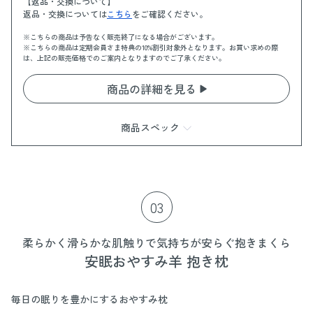
【返品・交換について】
返品・交換については
こちら
をご確認ください。
※こちらの商品は予告なく販売終了になる場合がございます。
※こちらの商品は定期会員さま特典の10%割引対象外となります。お買い求めの際
は、上記の販売価格でのご案内となりますのでご了承ください。
商品の詳細を見る
商品スペック
商品情報
内容量：9mL
全成分：
03
バイカ：ラウリン酸メチルヘプチル、ゴマ油*1、ホホバ
種子油*1、ラベンダー花油*2、ウンシュウミカン果皮油
*2、アルガニアスピノサ核油*1、メドウフォーム油、ト
柔らかく滑らかな肌触りで気持ちが安らぐ抱きまくら
コフェロール、カナリヤノキ樹脂油*2、ニオイテンジク
安眠おやすみ羊 抱き枕
アオイ油*2、アトラスシーダー木油*2、ボスウェリアネ
グレクタ樹脂油*2、ビャクダン油*2、ウイキョウ果実油
*2、ダマスクバラ花油*2
毎日の眠りを豊かにするおやすみ枕