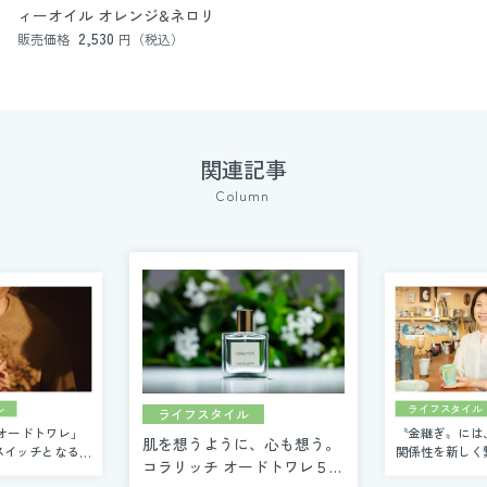
ィーオイル オレンジ&ネロリ
2,530
販売価格
円（税込）
関連記事
Column
ライフスタイル
ル
ライフスタイル
〝金継ぎ〟には
オードトワレ」
肌を想うように、心も想う。
関係性を新しく
スイッチとなる私
コラリッチ オードトワレ５つ
ります
”です