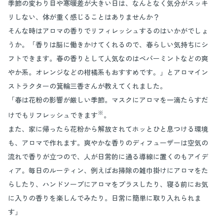
季節の変わり目や寒暖差が大きい日は、なんとなく気分がスッキ
リしない、体が重く感じることはありませんか？
そんな時はアロマの香りでリフィレッシュするのはいかがでしょ
うか。「香りは脳に働きかけてくれるので、春らしい気持ちにシ
フトできます。春の香りとして人気なのはペパーミントなどの爽
やか系。オレンジなどの柑橘系もおすすめです。」とアロマイン
ストラクターの箕輪三香さんが教えてくれました。
「春は花粉の影響が厳しい季節。マスクにアロマを一滴たらすだ
※
けでもリフレッシュできます
。
また、家に帰ったら花粉から解放されてホッとひと息つける環境
も、アロマで作れます。爽やかな香りのディフューザーは空気の
流れで香りが立つので、人が日常的に通る導線に置くのもアイデ
ィア。毎日のルーティン、例えばお掃除の雑巾掛けにアロマをた
らしたり、ハンドソープにアロマをプラスしたり、寝る前にお気
に入りの香りを楽しんでみたり。日常に簡単に取り入れられま
す」