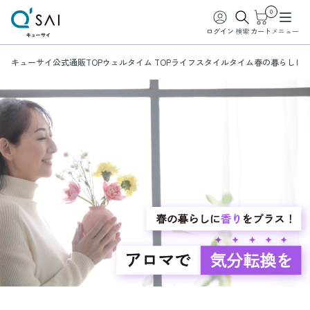
0
ログイン
検索
カート
メニュー
キューサイ公式通販TOP
ウェルタイム TOP
ライフスタイルタイム
春の暮らしに
春の暮らしに香りをプ